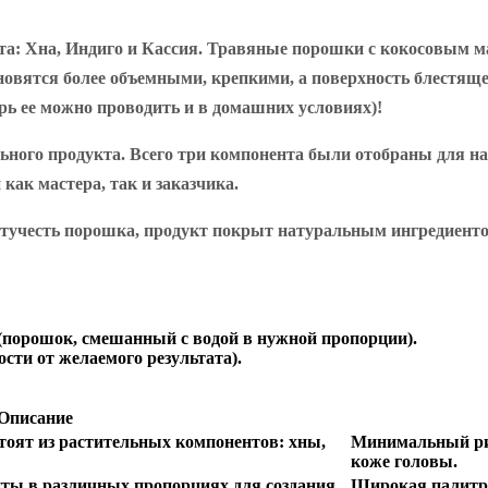
: Хна, Индиго и Кассия. Травяные порошки с кокосовым ма
новятся более объемными, крепкими, а поверхность блестяще
ерь ее можно проводить и в домашних условиях)!
ального продукта. Всего три компонента были отобраны для
как мастера, так и заказчика.
летучесть порошка, продукт покрыт натуральным ингредиент
 (порошок, смешанный с водой в нужной пропорции).
ости от желаемого результата).
Описание
оят из растительных компонентов: хны,
Минимальный рис
коже головы.
ты в различных пропорциях для создания
Широкая палитра