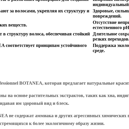
индивидуальный т
ют за волосами, укрепляя их структуру и
Здоровые, сильн
повреждений.
Отсутствие непр
ких веществ.
естественного pH
в структуру волоса, обеспечивая стойкий
Длительное сохр
резких переходов
A соответствует принципам устойчивого
Поддержка эколо
среде.
fessionnel BOTANEA, которая предлагает натуральные красит
ы на основе растительных экстрактов, таких как хна, индиг
идавая им здоровый вид и блеск.
A не содержат аммиака и других агрессивных химических ве
стремящихся к более экологичному образу жизни.