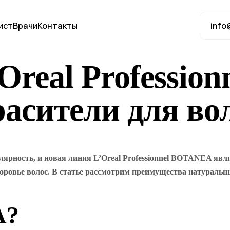
ист
Врачи
Контакты
info
Oreal Professi
асители для во
ярность, и новая линия L’Oreal Professionnel BOTANEA явл
оровье волос. В статье рассмотрим преимущества натуральны
A?