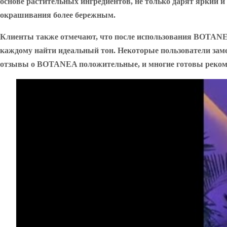
основе растительных ингредиентов, не только дарят яркий и 
окрашивания более бережным.
Клиенты также отмечают, что после использования BOTANEA
каждому найти идеальный тон. Некоторые пользователи замеч
отзывы о BOTANEA положительные, и многие готовы рекоме