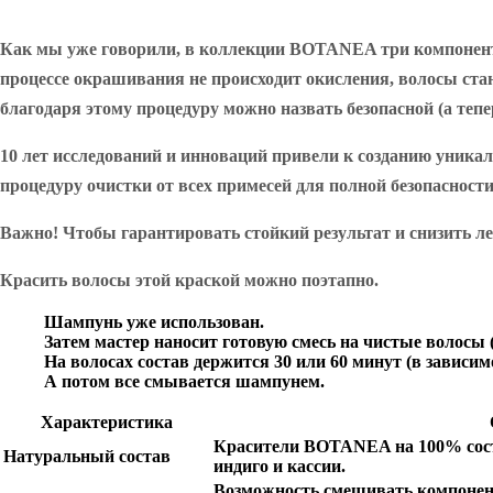
Как мы уже говорили, в коллекции BOTANEA три компонента
процессе окрашивания не происходит окисления, волосы ста
благодаря этому процедуру можно назвать безопасной (а теп
10 лет исследований и инноваций привели к созданию уник
процедуру очистки от всех примесей для полной безопасности 
Важно! Чтобы гарантировать стойкий результат и снизить 
Красить волосы этой краской можно поэтапно.
Шампунь уже использован.
Затем мастер наносит готовую смесь на чистые волосы
На волосах состав держится 30 или 60 минут (в зависим
А потом все смывается шампунем.
Характеристика
Красители BOTANEA на 100% сост
Натуральный состав
индиго и кассии.
Возможность смешивать компонен