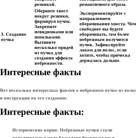
резинкой.
романтичного образа.
Оберните хвост
Экспериментируйте с
вокруг резинки,
направлением
формируя пучок.
оборачивания хвоста. Чем
Закрепите
свободнее вы будете
невидимками или
3. Создание
оборачивать, тем более
шпильками.
пучка
небрежным получится
Вытяните
пучок. Зафиксируйте
несколько прядей
лаком для волос, если
из пучка для
хотите, чтобы прическа
создания эффекта
держалась дольше.
небрежности.
Интересные факты
Вот несколько интересных фактов о небрежном пучке из волос
и инструкции по его созданию:
Интересные факты:
Исторические корни
: Небрежные пучки стали
популярными в моде благодаря французским и