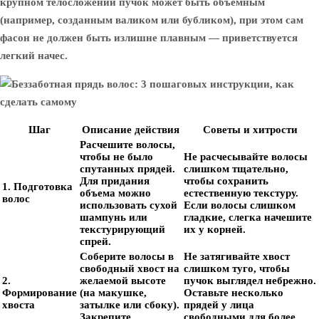
крупном телосложении пучок может быть объемным
(например, созданным валиком или бубликом), при этом сам
фасон не должен быть излишне плавным — приветствуется
легкий начес.
Шаг
Описание действия
Советы и хитрости
Расчешите волосы,
чтобы не было
Не расчесывайте волосы
спутанных прядей.
слишком тщательно,
Для придания
чтобы сохранить
1. Подготовка
объема можно
естественную текстуру.
волос
использовать сухой
Если волосы слишком
шампунь или
гладкие, слегка начешите
текстурирующий
их у корней.
спрей.
Соберите волосы в
Не затягивайте хвост
свободный хвост на
слишком туго, чтобы
2.
желаемой высоте
пучок выглядел небрежно.
Формирование
(на макушке,
Оставьте несколько
хвоста
затылке или сбоку).
прядей у лица
Закрепите
свободными для более