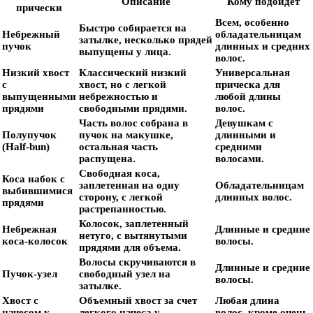
Описание
Кому подойдет
прически
Всем, особенно
Быстро собирается на
Небрежный
обладательницам
затылке, несколько прядей
пучок
длинных и средних
выпущены у лица.
волос.
Низкий хвост
Классический низкий
Универсальная
с
хвост, но с легкой
прическа для
выпущенными
небрежностью и
любой длины
прядями
свободными прядями.
волос.
Часть волос собрана в
Девушкам с
Полупучок
пучок на макушке,
длинными и
(Half-bun)
остальная часть
средними
распущена.
волосами.
Свободная коса,
Коса набок с
заплетенная на одну
Обладательницам
выбившимися
сторону, с легкой
длинных волос.
прядями
растрепанностью.
Колосок, заплетенный
Небрежная
Длинные и средние
нетуго, с вытянутыми
коса-колосок
волосы.
прядями для объема.
Волосы скручиваются в
Длинные и средние
Пучок-узел
свободный узел на
волосы.
затылке.
Хвост с
Объемный хвост за счет
Любая длина
начесом у
легкого начеса у
волос, кроме очень