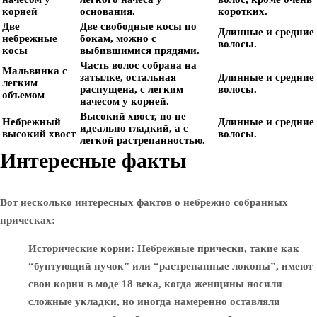
корней
основания.
коротких.
Две
Две свободные косы по
Длинные и средние
небрежные
бокам, можно с
волосы.
косы
выбившимися прядями.
Часть волос собрана на
Мальвинка с
затылке, остальная
Длинные и средние
легким
распущена, с легким
волосы.
объемом
начесом у корней.
Высокий хвост, но не
Небрежный
Длинные и средние
идеально гладкий, а с
высокий хвост
волосы.
легкой растрепанностью.
Интересные факты
Вот несколько интересных фактов о небрежно собранных
прическах:
Исторические корни
: Небрежные прически, такие как
“бунтующий пучок” или “растрепанные локоны”, имеют
свои корни в моде 18 века, когда женщины носили
сложные укладки, но иногда намеренно оставляли