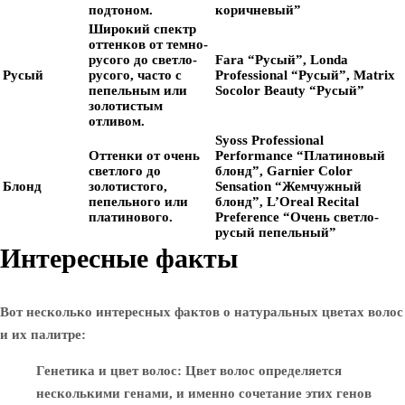
подтоном.
коричневый”
Широкий спектр
оттенков от темно-
русого до светло-
Fara “Русый”, Londa
Русый
русого, часто с
Professional “Русый”, Matrix
пепельным или
Socolor Beauty “Русый”
золотистым
отливом.
Syoss Professional
Оттенки от очень
Performance “Платиновый
светлого до
блонд”, Garnier Color
Блонд
золотистого,
Sensation “Жемчужный
пепельного или
блонд”, L’Oreal Recital
платинового.
Preference “Очень светло-
русый пепельный”
Интересные факты
Вот несколько интересных фактов о натуральных цветах волос
и их палитре:
Генетика и цвет волос
: Цвет волос определяется
несколькими генами, и именно сочетание этих генов