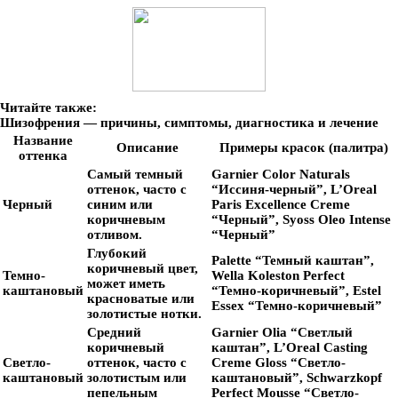
Читайте также:
Шизофрения — причины, симптомы, диагностика и лечение
Название
Описание
Примеры красок (палитра)
оттенка
Самый темный
Garnier Color Naturals
оттенок, часто с
“Иссиня-черный”, L’Oreal
Черный
синим или
Paris Excellence Creme
коричневым
“Черный”, Syoss Oleo Intense
отливом.
“Черный”
Глубокий
Palette “Темный каштан”,
коричневый цвет,
Темно-
Wella Koleston Perfect
может иметь
каштановый
“Темно-коричневый”, Estel
красноватые или
Essex “Темно-коричневый”
золотистые нотки.
Средний
Garnier Olia “Светлый
коричневый
каштан”, L’Oreal Casting
Светло-
оттенок, часто с
Creme Gloss “Светло-
каштановый
золотистым или
каштановый”, Schwarzkopf
пепельным
Perfect Mousse “Светло-