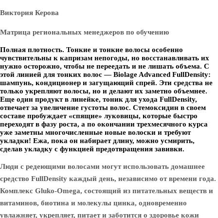
Виктория Керова
Матрица региональных менеджеров по обучению
Полная плотность. Тонкие и тонкие волосы особенно
чувствительны к капризам непогоды, но восстанавливать их
нужно осторожно, чтобы не переедать и не лишать объема. С
этой линией для тонких волос — Biolage Advanced FullDensity:
шампунь, кондиционер и загущающий спрей. Эти средства не
только укрепляют волосы, но и делают их заметно объемнее.
Еще один продукт в линейке, тоник для ухода FullDensity,
отвечает за увеличение густоты волос. Стемоксидин в своем
составе пробуждает «спящие» луковицы, которые быстро
переходят в фазу роста, а по окончании трехмесячного курса
уже заметны многочисленные новые волоски и требуют
укладки! Ежа, пока он набирает длину, можно усмирить,
сделав укладку с функцией предотвращения завивки.
Люди с редеющими волосами могут использовать домашнее
средство FullDensity каждый день, независимо от времени года.
Комплекс Gluko-Omega, состоящий из питательных веществ и
витаминов, биотина и молекулы цинка, одновременно
увлажняет, укрепляет, питает и заботится о здоровье кожи