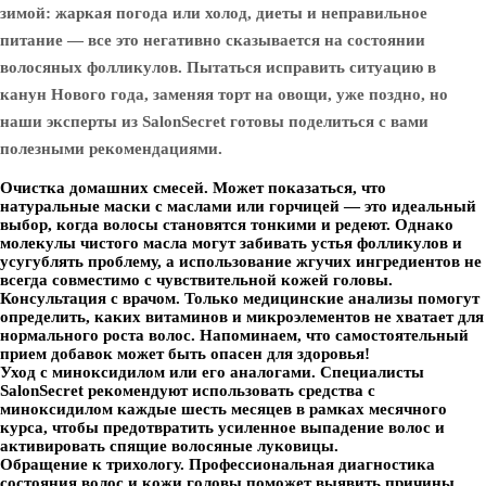
зимой: жаркая погода или холод, диеты и неправильное
питание — все это негативно сказывается на состоянии
волосяных фолликулов. Пытаться исправить ситуацию в
канун Нового года, заменяя торт на овощи, уже поздно, но
наши эксперты из SalonSecret готовы поделиться с вами
полезными рекомендациями.
Очистка домашних смесей. Может показаться, что
натуральные маски с маслами или горчицей — это идеальный
выбор, когда волосы становятся тонкими и редеют. Однако
молекулы чистого масла могут забивать устья фолликулов и
усугублять проблему, а использование жгучих ингредиентов не
всегда совместимо с чувствительной кожей головы.
Консультация с врачом. Только медицинские анализы помогут
определить, каких витаминов и микроэлементов не хватает для
нормального роста волос. Напоминаем, что самостоятельный
прием добавок может быть опасен для здоровья!
Уход с миноксидилом или его аналогами. Специалисты
SalonSecret рекомендуют использовать средства с
миноксидилом каждые шесть месяцев в рамках месячного
курса, чтобы предотвратить усиленное выпадение волос и
активировать спящие волосяные луковицы.
Обращение к трихологу. Профессиональная диагностика
состояния волос и кожи головы поможет выявить причины