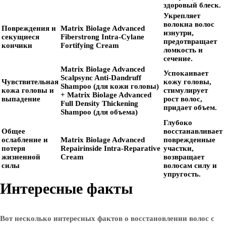
здоровый блеск.
Укрепляет
волокна волос
Повреждения и
Matrix Biolage Advanced
изнутри,
секущиеся
Fiberstrong Intra-Cylane
предотвращает
кончики
Fortifying Cream
ломкость и
сечение.
Matrix Biolage Advanced
Успокаивает
Scalpsync Anti-Dandruff
Чувствительная
кожу головы,
Shampoo
(для кожи головы)
кожа головы и
стимулирует
+
Matrix Biolage Advanced
выпадение
рост волос,
Full Density Thickening
придает объем.
Shampoo
(для объема)
Глубоко
Общее
восстанавливает
ослабление и
Matrix Biolage Advanced
поврежденные
потеря
Repairinside Intra-Reparative
участки,
жизненной
Cream
возвращает
силы
волосам силу и
упругость.
Интересные факты
Вот несколько интересных фактов о восстановлении волос с