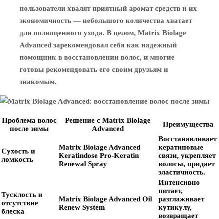
пользователи хвалят приятный аромат средств и их
экономичность — небольшого количества хватает
для полноценного ухода. В целом, Matrix Biolage
Advanced зарекомендовал себя как надежный
помощник в восстановлении волос, и многие
готовы рекомендовать его своим друзьям и
знакомым.
Проблема волос
Решение с Matrix Biolage
Преимущества
после зимы
Advanced
Восстанавливает
Matrix Biolage Advanced
кератиновые
Сухость и
Keratindose Pro-Keratin
связи, укрепляет
ломкость
Renewal Spray
волосы, придает
эластичность.
Интенсивно
питает,
Тусклость и
Matrix Biolage Advanced Oil
разглаживает
отсутствие
Renew System
кутикулу,
блеска
возвращает