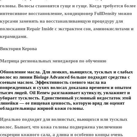
головы. Волосы становятся гуще и гуще. Когда требуется более
интенсивное восстановление, кондиционер FullDensity можно
курсами заменять на восстанавливающую процедуру для
полоскания Repair Inside с экстрактом сои, аминокислотами и
керамидами.
Виктория Керова
Матрица региональных менеджеров по обучению
Обновление масла. Для ломких, вьющихся, тусклых и слабых
волос из линии Biolage Advanced больше подходят средства с
соевым маслом. Эффективность соевого масла на
поврежденных и сухих волосах доказана временем и опытом
тысяч людей. Oil Renew разглаживает кутикулу, увлажняет и
убирает тусклость. Единственный условный недостаток этой
линейки — ее пищевая ценность, которую вряд ли оценят
обладательницы жирной кожи головы.
Идеально подходит для волнистых, вьющихся или тусклых
волос. Бывает, что кожа головы подвержена увеличению
секреции кожного сала, а длина и особенно концы очень