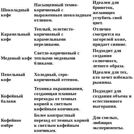
Идеален для
Насыщенный темно-
брюнеток,
Шоколадный
коричневый с
желающих
кофе
выраженным шоколадным
углубить свой
отливом.
цвет.
Теплый, золотисто-
Отлично
Карамельный
коричневый с
смотрится на
кофе
карамельными
загорелой коже,
переливами.
придает сияние.
Подходит для
Светло-коричневый с
создания
Медовый кофе
теплыми медовыми
солнечного,
бликами.
летнего образа.
Идеален для тех,
Пепельный
Холодный, серо-
кто хочет избежать
кофе
коричневый оттенок.
рыжины.
Техника окрашивания,
Подходит для
создающая плавные
Кофейный
создания объема и
переходы от темных
балаяж
естественного
корней к светлым
выгорания.
кофейным кончикам.
Более контрастный
Для смелых,
Кофейное
переход от темных корней
любящих
омбре
к светлым кофейным
эксперименты.
кончикам.