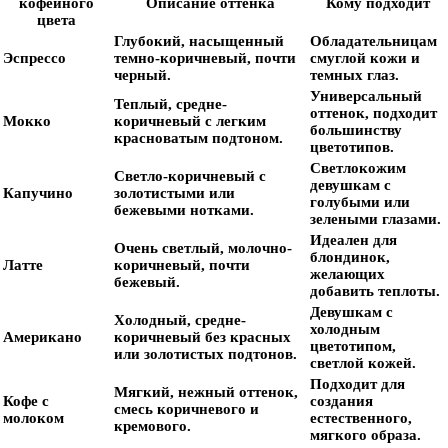
кофейного
Описание оттенка
Кому подходит
цвета
Глубокий, насыщенный
Обладательницам
Эспрессо
темно-коричневый, почти
смуглой кожи и
черный.
темных глаз.
Универсальный
Теплый, средне-
оттенок, подходит
Мокко
коричневый с легким
большинству
красноватым подтоном.
цветотипов.
Светлокожим
Светло-коричневый с
девушкам с
Капучино
золотистыми или
голубыми или
бежевыми нотками.
зелеными глазами.
Идеален для
Очень светлый, молочно-
блондинок,
Латте
коричневый, почти
желающих
бежевый.
добавить теплоты.
Девушкам с
Холодный, средне-
холодным
Американо
коричневый без красных
цветотипом,
или золотистых подтонов.
светлой кожей.
Подходит для
Мягкий, нежный оттенок,
Кофе с
создания
смесь коричневого и
молоком
естественного,
кремового.
мягкого образа.