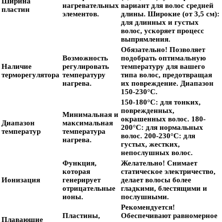
Ширина
нагревательных
вариант для волос средней
пластин
элементов.
длины.
Широкие (от 3,5 см):
для длинных и густых
волос, ускоряет процесс
выпрямления.
Обязательно!
Позволяет
Возможность
подобрать оптимальную
Наличие
регулировать
температуру для вашего
терморегулятора
температуру
типа волос, предотвращая
нагрева.
их повреждение. Диапазон
150-230°C.
150-180°C:
для тонких,
поврежденных,
Минимальная и
окрашенных волос.
180-
Диапазон
максимальная
200°C:
для нормальных
температур
температура
волос.
200-230°C:
для
нагрева.
густых, жестких,
непослушных волос.
Функция,
Желательно!
Снимает
которая
статическое электричество,
Ионизация
генерирует
делает волосы более
отрицательные
гладкими, блестящими и
ионы.
послушными.
Рекомендуется!
Пластины,
Обеспечивают равномерное
Плавающие