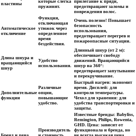
которые слегка
прилегание к пряди,
пластины
пружинят.
предотвращают заломы и
повреждения волос.
Функция,
Очень полезно!
Повышает
отключающая
безопасность
Автоматическое
утюжок через
использования,
отключение
определенное
предотвращает перегрев и
время
пожароопасные ситуации.
бездействия.
Длинный шнур (от 2 м):
обеспечивает свободу
Длина шнура и
Удобство
движений.
Вращающийся
вращающийся
использования.
шнур на 360°:
шнур
предотвращает запутывание
и перекручивание.
Быстрый нагрев:
экономит
Различные
время.
Дисплей:
для
Дополнительные
опции,
контроля температуры.
функции
повышающие
Чехол для хранения:
для
удобство.
удобства транспортировки и
защиты.
Известные бренды:
Babyliss,
Remington, Philips, Rowenta,
GHD.
Цена:
зависит от
Производитель
функционала и бренда, но
Бренд и цена
и стоимость
не всегда высокая цена