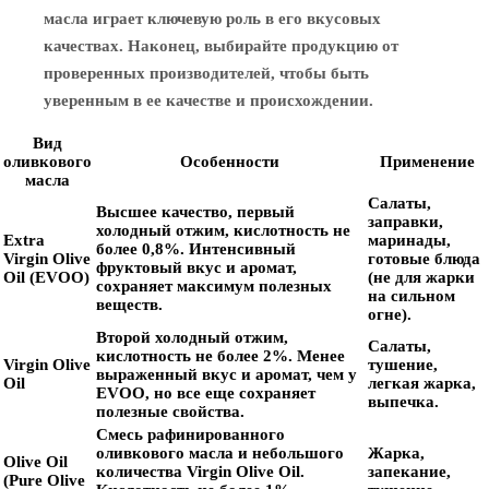
масла играет ключевую роль в его вкусовых
качествах. Наконец, выбирайте продукцию от
проверенных производителей, чтобы быть
уверенным в ее качестве и происхождении.
Вид
оливкового
Особенности
Применение
масла
Салаты,
Высшее качество, первый
заправки,
холодный отжим, кислотность не
Extra
маринады,
более 0,8%. Интенсивный
Virgin Olive
готовые блюда
фруктовый вкус и аромат,
Oil (EVOO)
(не для жарки
сохраняет максимум полезных
на сильном
веществ.
огне).
Второй холодный отжим,
Салаты,
кислотность не более 2%. Менее
Virgin Olive
тушение,
выраженный вкус и аромат, чем у
Oil
легкая жарка,
EVOO, но все еще сохраняет
выпечка.
полезные свойства.
Смесь рафинированного
оливкового масла и небольшого
Жарка,
Olive Oil
количества Virgin Olive Oil.
запекание,
(Pure Olive