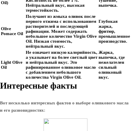
Кислотность не более 1%.
тушение,
Oil)
Нейтральный вкус, высокая
выпечка.
термостойкость.
Получают из жмыха оливок после
первого отжима с использованием
Глубокая
растворителей и последующей
жарка,
Olive
рафинации. Может содержать
фритюр,
Pomace Oil
небольшое количество Virgin Olive
промышленное
Oil. Низкая стоимость,
производство.
нейтральный вкус.
Не означает низкую калорийность,
Жарка,
а указывает на более светлый цвет
выпечка, где
Light Olive
и нейтральный вкус. Это
нежелателен
Oil
рафинированное оливковое масло
сильный
с добавлением небольшого
оливковый
количества Virgin Olive Oil.
вкус.
Интересные факты
Вот несколько интересных фактов о выборе оливкового масла
и его разновидностях: