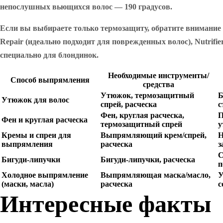
непослушных вьющихся волос — 190 градусов.
Если вы выбираете только термозащиту, обратите внимание 
Repair (идеально подходит для поврежденных волос), Nutrif
специально для блондинок.
Необходимые инструменты/
Способ выпрямления
средства
Утюжок, термозащитный
Б
Утюжок для волос
спрей, расческа
с
Фен, круглая расческа,
П
Фен и круглая расческа
термозащитный спрей
у
Кремы и спреи для
Выпрямляющий крем/спрей,
Н
выпрямления
расческа
з
С
Бигуди-липучки
Бигуди-липучки, расческа
п
Холодное выпрямление
Выпрямляющая маска/масло,
У
(маски, масла)
расческа
с
Интересные факты