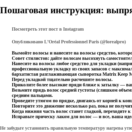
Пошаговая инструкция: выпря
Посмотреть этот пост в Instagram
Опубликовано L’Oréal Professionnel Paris (@lorealpro)
Вымойте волосы и нанесите на волосы средство, которо
Совет стилистов: дайте волосам высохнуть самостояте
Нанесите на волосы любое средство для укладки (напри
профессиональную укладку из своих запасов с максимал
бархатистая разглаживающая сыворотка Matrix Keep Me
Перед укладкой тщательно расчешите волосы.
Приколите более высокие пряди ближе к затылку — ваш
Возьмите прядь волос средней густоты (слишком объем
средним пальцами.
Проведите утюгом по прядке, двигаясь от корней к кон
Повторите это движение несколько раз, пока не получи
Когда нижняя часть волос станет гладкой, переходите 
Исправьте прическу лаком для волос — и все, ваша ид
Не забудьте установить правильную температуру нагрева утю