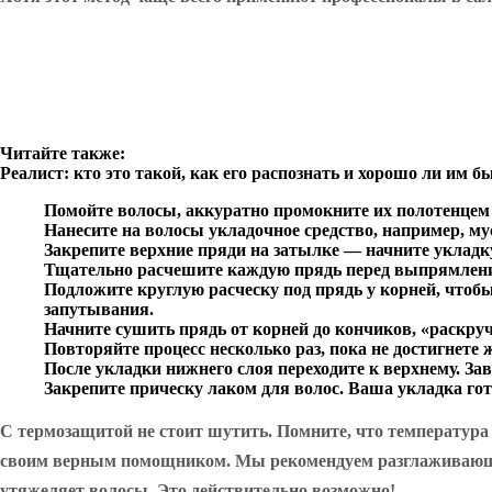
Читайте также:
Реалист: кто это такой, как его распознать и хорошо ли им б
Помойте волосы, аккуратно промокните их полотенцем 
Нанесите на волосы укладочное средство, например, му
Закрепите верхние пряди на затылке — начните укладку
Тщательно расчешите каждую прядь перед выпрямлен
Подложите круглую расческу под прядь у корней, чтоб
запутывания.
Начните сушить прядь от корней до кончиков, «раскруч
Повторяйте процесс несколько раз, пока не достигнете 
После укладки нижнего слоя переходите к верхнему. За
Закрепите прическу лаком для волос. Ваша укладка гот
С термозащитой не стоит шутить. Помните, что температура 
своим верным помощником. Мы рекомендуем разглаживающее м
утяжеляет волосы. Это действительно возможно!