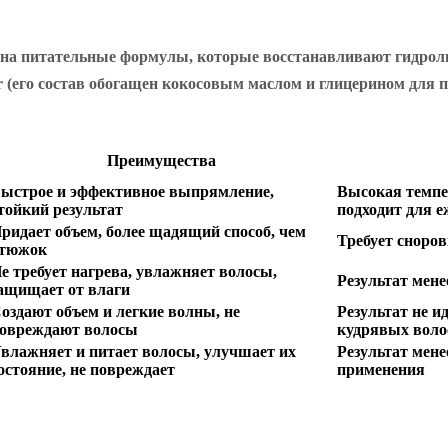
на питательные формулы, которые восстанавливают гидролип
ier (его состав обогащен кокосовым маслом и глицерином для
Преимущества
ыстрое и эффективное выпрямление,
Высокая темпе
тойкий результат
подходит для 
ридает объем, более щадящий способ, чем
Требует сноров
тюжок
е требует нагрева, увлажняет волосы,
Результат мен
ащищает от влаги
оздают объем и легкие волны, не
Результат не и
овреждают волосы
кудрявых воло
влажняет и питает волосы, улучшает их
Результат мене
остояние, не повреждает
применения