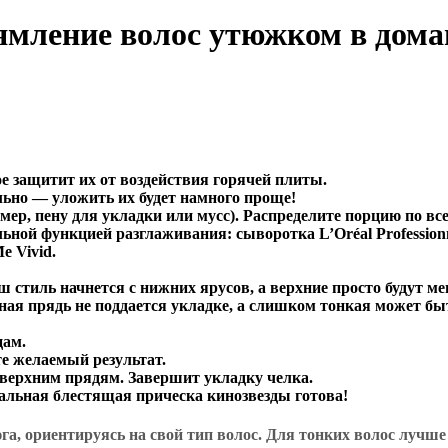
мление волос утюжком в дома
е защитит их от воздействия горячей плиты.
льно — уложить их будет намного проще!
мер, пену для укладки или мусс). Распределите порцию по все
ьной функцией разглаживания: сыворотка L’Oréal Professionn
 Vivid.
 стиль начнется с нижних ярусов, а верхние просто будут ме
ная прядь не поддается укладке, а слишком тонкая может бы
цам.
те желаемый результат.
к верхним прядям. Завершит укладку челка.
еальная блестящая прическа кинозвезды готова!
га, ориентируясь на свой тип волос. Для тонких волос лучш