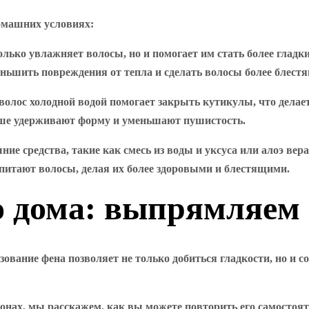
омашних условиях:
только увлажняет волосы, но и помогает им стать более гла
ньшить повреждения от тепла и сделать волосы более блест
волос холодной водой помогает закрыть кутикулы, что делае
ше удерживают форму и уменьшают пушистость.
ие средства, такие как смесь из воды и уксуса или алоэ вер
 питают волосы, делая их более здоровыми и блестящими.
ко дома: выпрямляем
ование фена позволяет не только добиться гладкости, но и с
онах, мы расскажем, как вы можете повторить его самостоя