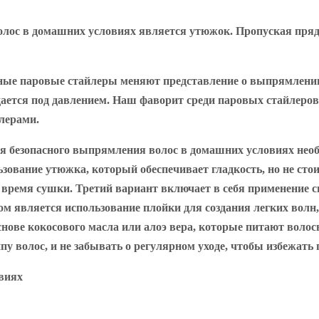
ос в домашних условиях является утюжок. Пропуская пряди
нные паровые стайлеры меняют представление о выпрямлении
ается под давлением. Наш фаворит среди паровых стайлеров 
лерами.
для безопасного выпрямления волос в домашних условиях не
ование утюжка, который обеспечивает гладкость, но не стои
время сушки. Третий вариант включает в себя применение
ом является использование плойки для создания легких волн
основе кокосового масла или алоэ вера, которые питают вол
 волос, и не забывать о регулярном уходе, чтобы избежать