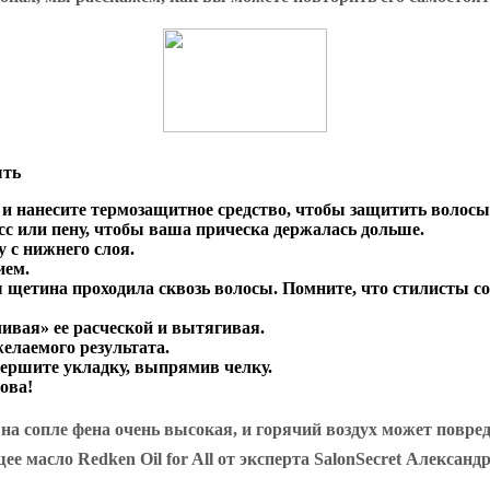
ыть
и нанесите термозащитное средство, чтобы защитить волосы 
сс или пену, чтобы ваша прическа держалась дольше.
 с нижнего слоя.
ием.
ы щетина проходила сквозь волосы. Помните, что стилисты с
ивая» ее расческой и вытягивая.
желаемого результата.
вершите укладку, выпрямив челку.
ова!
на сопле фена очень высокая, и горячий воздух может повре
асло Redken Oil for All от эксперта SalonSecret Александр