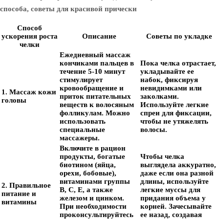
Способ
ускорения роста
Описание
Советы по укладке
челки
Ежедневный массаж
кончиками пальцев в
Пока челка отрастает,
течение 5-10 минут
укладывайте ее
стимулирует
набок, фиксируя
кровообращение и
невидимками или
1. Массаж кожи
приток питательных
заколками.
головы
веществ к волосяным
Используйте легкие
фолликулам. Можно
спреи для фиксации,
использовать
чтобы не утяжелять
специальные
волосы.
массажеры.
Включите в рацион
продукты, богатые
Чтобы челка
биотином (яйца,
выглядела аккуратно,
орехи, бобовые),
даже если она разной
витаминами группы
длины, используйте
2. Правильное
В, С, Е, а также
легкие муссы для
питание и
железом и цинком.
придания объема у
витамины
При необходимости
корней. Зачесывайте
проконсультируйтесь
ее назад, создавая