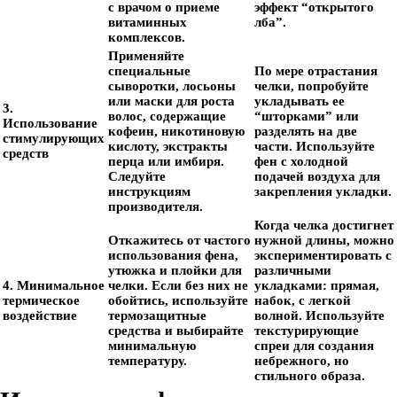
с врачом о приеме
эффект “открытого
витаминных
лба”.
комплексов.
Применяйте
специальные
По мере отрастания
сыворотки, лосьоны
челки, попробуйте
или маски для роста
укладывать ее
3.
волос, содержащие
“шторками” или
Использование
кофеин, никотиновую
разделять на две
стимулирующих
кислоту, экстракты
части. Используйте
средств
перца или имбиря.
фен с холодной
Следуйте
подачей воздуха для
инструкциям
закрепления укладки.
производителя.
Когда челка достигнет
Откажитесь от частого
нужной длины, можно
использования фена,
экспериментировать с
утюжка и плойки для
различными
4. Минимальное
челки. Если без них не
укладками: прямая,
термическое
обойтись, используйте
набок, с легкой
воздействие
термозащитные
волной. Используйте
средства и выбирайте
текстурирующие
минимальную
спреи для создания
температуру.
небрежного, но
стильного образа.