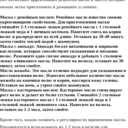
можно легко приготовить в домашних условиях:
Маска с репейным маслом:
Репейное масло известно своими
укрепляющими свойствами. Для приготовления маски
смешайте 2-3 столовые ложки репейного масла с 1 столовой
ложкой меда и 1 яичным желтком. Нанесите смесь на корни
волос и распределите по всей длине. Оставьте на 30-40 минут,
затем смойте теплой водой с шампунем.
Маска с авокадо:
Авокадо богато витаминами и жирными
кислотами, которые способствуют увлажнению и питанию
волос. Разомните одно спелое авокадо и добавьте 1 столовую
ложку оливкового масла. Нанесите на волосы, оставьте на 30
минут, затем смойте.
Масло жожоба:
Это масло отлично подходит для увлажнения и
восстановления волос. Нанесите небольшое количество масла
жожоба на кончики волос и корни, массируя кожу головы.
Оставьте на ночь, а утром смойте шампунем.
Маска с касторовым маслом:
Касторовое масло стимулирует
рост волос и делает их более густыми. Смешайте 2 столовые
ложки касторового масла с 1 столовой ложкой меда и 1
столовой ложкой лимонного сока. Нанесите на волосы,
оставьте на 1-2 часа, затем смойте.
Кроме того, важно помнить о регулярности применения масок.
Рекомендуется использовать их 1-2 раза в неделю для