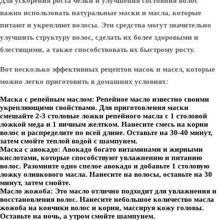
Для ускорения роста челки и улучшения состояния волос
важно использовать натуральные маски и масла, которые
питают и укрепляют волосы. Эти средства могут значительно
улучшить структуру волос, сделать их более здоровыми и
блестящими, а также способствовать их быстрому росту.
Вот несколько эффективных рецептов масок и масел, которые
можно легко приготовить в домашних условиях:
Маска с репейным маслом:
Репейное масло известно своими
укрепляющими свойствами. Для приготовления маски
смешайте 2-3 столовые ложки репейного масла с 1 столовой
ложкой меда и 1 яичным желтком. Нанесите смесь на корни
волос и распределите по всей длине. Оставьте на 30-40 минут,
затем смойте теплой водой с шампунем.
Маска с авокадо:
Авокадо богато витаминами и жирными
кислотами, которые способствуют увлажнению и питанию
волос. Разомните одно спелое авокадо и добавьте 1 столовую
ложку оливкового масла. Нанесите на волосы, оставьте на 30
минут, затем смойте.
Масло жожоба:
Это масло отлично подходит для увлажнения и
восстановления волос. Нанесите небольшое количество масла
жожоба на кончики волос и корни, массируя кожу головы.
Оставьте на ночь, а утром смойте шампунем.