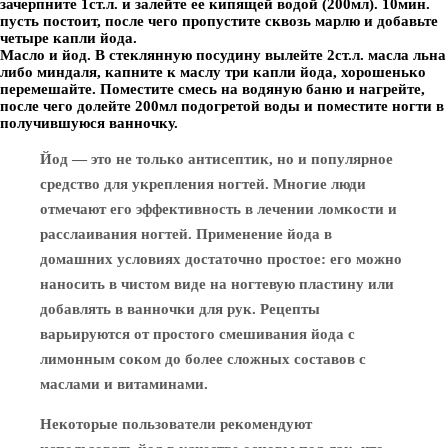
зачерпните 1ст.л. и залейте ее кипящей водой (200мл). 10мин.
пусть постоит, после чего пропустите сквозь марлю и добавьте
четыре капли йода.
Масло и йод.
В стеклянную посудину вылейте 2ст.л. масла льна
либо миндаля, капните к маслу три капли йода, хорошенько
перемешайте. Поместите смесь на водяную баню и нагрейте,
после чего долейте 200мл подогретой воды и поместите ногти в
получившуюся ванночку.
Йод — это не только антисептик, но и популярное
средство для укрепления ногтей. Многие люди
отмечают его эффективность в лечении ломкости и
расслаивания ногтей. Применение йода в
домашних условиях достаточно простое: его можно
наносить в чистом виде на ногтевую пластину или
добавлять в ванночки для рук. Рецепты
варьируются от простого смешивания йода с
лимонным соком до более сложных составов с
маслами и витаминами.
Некоторые пользователи рекомендуют