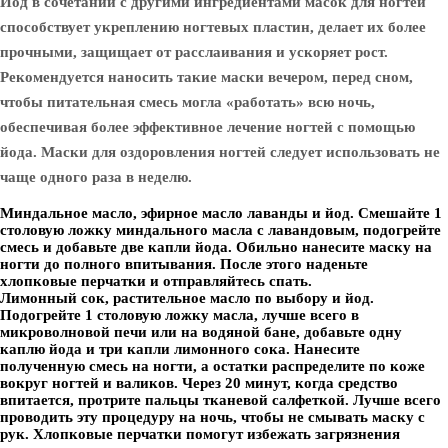
Йод в сочетании с другими ингредиентами масок для ногтей
способствует укреплению ногтевых пластин, делает их более
прочными, защищает от расслаивания и ускоряет рост.
Рекомендуется наносить такие маски вечером, перед сном,
чтобы питательная смесь могла «работать» всю ночь,
обеспечивая более эффективное лечение ногтей с помощью
йода. Маски для оздоровления ногтей следует использовать не
чаще одного раза в неделю.
Миндальное масло, эфирное масло лаванды и йод.
Смешайте 1
столовую ложку миндального масла с лавандовым, подогрейте
смесь и добавьте две капли йода. Обильно нанесите маску на
ногти до полного впитывания. После этого наденьте
хлопковые перчатки и отправляйтесь спать.
Лимонный сок, растительное масло по выбору и йод.
Подогрейте 1 столовую ложку масла, лучше всего в
микроволновой печи или на водяной бане, добавьте одну
каплю йода и три капли лимонного сока. Нанесите
полученную смесь на ногти, а остатки распределите по коже
вокруг ногтей и валиков. Через 20 минут, когда средство
впитается, протрите пальцы тканевой салфеткой. Лучше всего
проводить эту процедуру на ночь, чтобы не смывать маску с
рук. Хлопковые перчатки помогут избежать загрязнения