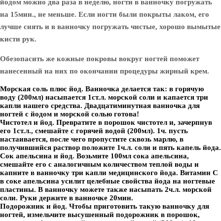
йодом можно два раза в неделю, ногти в ванночку погружать
на 15мин., не меньше. Если ногти были покрыты лаком, его
лучше снять и в ванночку погружать чистые, хорошо вымытые
кисти рук.
Обезопасить же кожные покровы вокруг ногтей поможет
нанесенный на них по окончании процедуры жирный крем.
Морская соль плюс йод.
Ванночка делается так: в горячую
воду (200мл) насыпается 1ст.л. морской соли и капается три
капли нашего средства. Двадцатиминутная ванночка для
ногтей с йодом и морской солью готова!
Чистотел и йод.
Превратите в порошок чистотел и, зачерпнув
его 1ст.л., смешайте с горячей водой (200мл). 1ч. пусть
настаивается, после чего пропустите сквозь марлю, в
получившийся раствор положите 1ч.л. соли и пять капель йода.
Сок апельсина и йод.
Возьмите 100мл сока апельсина,
смешайте его с аналогичным количеством теплой воды и
капните в ванночку три капли медицинского йода. Витамин С
в соке апельсина усилит целебные свойства йода на ногтевые
пластины. В ванночку можете также насыпать 2ч.л. морской
соли. Руки держите в ванночке 20мин.
Подорожник и йод.
Чтобы приготовить такую ванночку для
ногтей, измельчите высушенный подорожник в порошок,