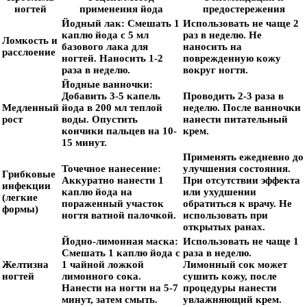
ногтей
применения йода
предостережения
Йодный лак:
Смешать 1
Использовать не чаще 2
каплю йода с 5 мл
раз в неделю. Не
Ломкость и
базового лака для
наносить на
расслоение
ногтей. Наносить 1-2
поврежденную кожу
раза в неделю.
вокруг ногтя.
Йодные ванночки:
Добавить 3-5 капель
Проводить 2-3 раза в
Медленный
йода в 200 мл теплой
неделю. После ванночки
рост
воды. Опустить
нанести питательный
кончики пальцев на 10-
крем.
15 минут.
Применять ежедневно до
Точечное нанесение:
улучшения состояния.
Грибковые
Аккуратно нанести 1
При отсутствии эффекта
инфекции
каплю йода на
или ухудшении
(легкие
пораженный участок
обратиться к врачу. Не
формы)
ногтя ватной палочкой.
использовать при
открытых ранах.
Йодно-лимонная маска:
Использовать не чаще 1
Смешать 1 каплю йода с
раза в неделю.
Желтизна
1 чайной ложкой
Лимонный сок может
ногтей
лимонного сока.
сушить кожу, после
Нанести на ногти на 5-7
процедуры нанести
минут, затем смыть.
увлажняющий крем.