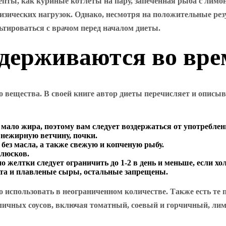
пты, как куриные котлеты на пару, запеченная рыба с лимо
зических нагрузок. Однако, несмотря на положительные рез
ьтироваться с врачом перед началом диеты.
держиваются во вре
го вещества. В своей книге автор диеты перечисляет и описы
ь мало жира, поэтому вам следует воздержаться от употребле
 нежирную ветчину, почки.
ез масла, а также свежую и копченую рыбу.
люсков.
о желтки следует ограничить до 1-2 в день и меньше, если хо
та и плавленые сыры, остальные запрещены.
о использовать в неограниченном количестве. Также есть т
личных соусов, включая томатный, соевый и горчичный, лимо