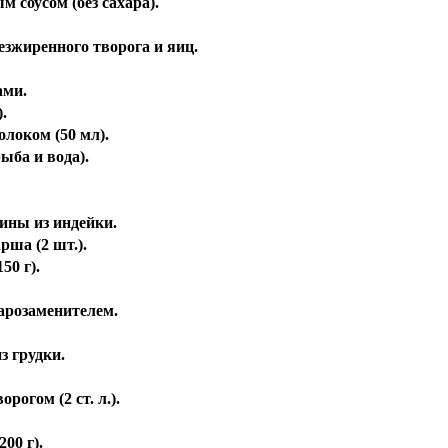
м соусом (без сахара).
безжиренного творога и яиц.
ами.
.
олоком (50 мл).
ыба и вода).
чины из индейки.
рша (2 шт.).
50 г).
харозаменителем.
з грудки.
рогом (2 ст. л.).
00 г).