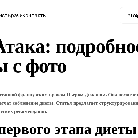
ист
Врачи
Контакты
info
така: подробно
ы с фото
танной французским врачом Пьером Дюканом. Она помогает б
легчат соблюдение диеты. Статья предлагает структурирован
ческих рекомендаций.
первого этапа диет