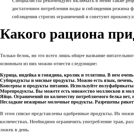
Специалисты рекомендуют включать в меню такие реце
достаточном потреблении воды и соблюдении режима фи
соблюдения строгих ограничений и советуют проконсул
Какого рациона при
Только белок, но это всего лишь общее название питательно
основным из них можно отнести следующие:
Курица, индейка и говядина, кролик и телятина. В нем очен
Субпродукты и мясные продукты. Можно есть язык, печень,
Консервы и продукты питания. Используйте полуфабрикаты б
Морепродукты. Вы можете есть множество моллюсков и мол
Яйцо. Ограничений по количеству потребляемого белка нет, н
Несладкие нежирные молочные продукты. Разрешены рикот
В этом списке представлены одобренные продукты. Их можн
количествах. Необходимо ограничить употребление трав, раз
ложек в день.