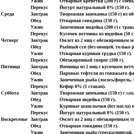
Ужин
Отварные креветки (200 г) с соевы
Перекус
Йогурт натуральный 0% (150 г).
Среда
Завтрак
Творожная запеканка (150 г) из о
Обед
Отварная говядина (150 г).
Ужин
Запеченная индейка (200 г) с трав
Перекус
Кусочек ветчины из индейки (50 г)
Четверг
Завтрак
Омлет из 2 яиц с обезжиренным м
Обед
Рыбный суп (без овощей, только р
Ужин
Отварная куриная грудка (150 г).
Перекус
Обезжиренный творог (100 г).
Пятница
Завтрак
Яичница из 2 яиц с кусочком вет
Обед
Паровые тефтели из говяжьего фа
Ужин
Запеченная рыба (лосось/форель, 1
Перекус
Кефир 0% (1 стакан).
Суббота
Завтрак
Творожная запеканка (150 г) с са
Обед
Отварная индейка (150 г).
Ужин
Куриные шашлычки (без масла) и
Перекус
Йогурт натуральный 0% (150 г).
Воскресенье
Завтрак
Омлет из 2 яиц с обезжиренным тво
Обед
Отварная говядина (150 г).
Ужин
Запеченная рыба (треска/минтай, 2