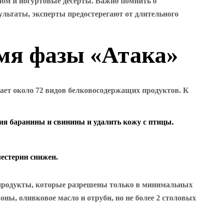
ном и йогуртовые десерты. Важно помнить о
ультаты, эксперты предостерегают от длительного
мя фазы «Атака»
вает около 72 видов белковосодержащих продуктов. К
ния баранины и свинины и удалить кожу с птицы.
лестерин снижен.
е продукты, которые разрешены только в минимальных
ны, оливковое масло и отруби, но не более 2 столовых