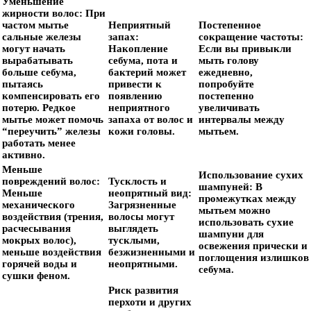
Уменьшение
жирности волос:
При
частом мытье
Неприятный
Постепенное
сальные железы
запах:
сокращение частоты:
могут начать
Накопление
Если вы привыкли
вырабатывать
себума, пота и
мыть голову
больше себума,
бактерий может
ежедневно,
пытаясь
привести к
попробуйте
компенсировать его
появлению
постепенно
потерю. Редкое
неприятного
увеличивать
мытье может помочь
запаха от волос и
интервалы между
“переучить” железы
кожи головы.
мытьем.
работать менее
активно.
Меньше
Использование сухих
повреждений волос:
Тусклость и
шампуней:
В
Меньше
неопрятный вид:
промежутках между
механического
Загрязненные
мытьем можно
воздействия (трения,
волосы могут
использовать сухие
расчесывания
выглядеть
шампуни для
мокрых волос),
тусклыми,
освежения прически и
меньше воздействия
безжизненными и
поглощения излишков
горячей воды и
неопрятными.
себума.
сушки феном.
Риск развития
перхоти и других