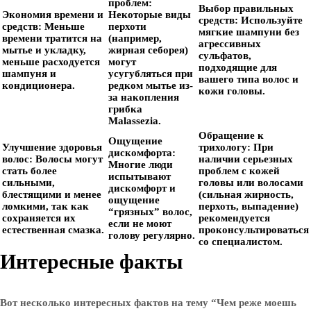
проблем:
Выбор правильных
Экономия времени и
Некоторые виды
средств:
Используйте
средств:
Меньше
перхоти
мягкие шампуни без
времени тратится на
(например,
агрессивных
мытье и укладку,
жирная себорея)
сульфатов,
меньше расходуется
могут
подходящие для
шампуня и
усугубляться при
вашего типа волос и
кондиционера.
редком мытье из-
кожи головы.
за накопления
грибка
Malassezia.
Обращение к
Ощущение
Улучшение здоровья
трихологу:
При
дискомфорта:
волос:
Волосы могут
наличии серьезных
Многие люди
стать более
проблем с кожей
испытывают
сильными,
головы или волосами
дискомфорт и
блестящими и менее
(сильная жирность,
ощущение
ломкими, так как
перхоть, выпадение)
“грязных” волос,
сохраняется их
рекомендуется
если не моют
естественная смазка.
проконсультироваться
голову регулярно.
со специалистом.
Интересные факты
Вот несколько интересных фактов на тему “Чем реже моешь