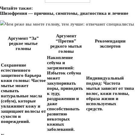
Читайте также:
Шизофрения — причины, симптомы, диагностика и лечение
Аргумент
Аргумент “За”
“Против”
Рекомендации
редкое мытье
редкого мытья
экспертов
головы
головы
Накопление
себума и
Сохранение
загрязнений:
естественного
Избыток себума
защитного барьера
может
Индивидуальный
кожи головы:
Частое
закупоривать
подход:
Частота
мытье может
поры, приводить
мытья зависит от типа
смывать
к зуду,
волос, кожи головы,
натуральные масла
раздражению и
образа жизни и
(себум), которые
даже
используемых
увлажняют кожу и
способствовать
средств.
защищают волосы от
развитию
сухости и
некоторых
повреждений.
кожных
заболеваний.