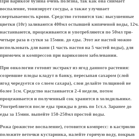
При варикозе
бузина очень полезна, так как она снимает
воспаление, тонизирует сосуды, а также улучшает
свертываемость крови. Средство готовится так: высушенные
цветки (10г) заливаются 400мл остывшей кипяченой воды, 12ч.
настаиваются, процеживаются и употребляются по 50мл три-
четыре раза в сутки за 15мин. до еды. Этот же настой можно
использовать для ванн (1 часть настоя на 5 частей воды), для
примочек и компрессов при варикозном заболевании.
При онкологии
готовят экстракт из ягод данного растения:
созревшие плоды кладут в банку, пересыпая сахаром (слой
ягод чередуется со слоем сахара), слои делайте толщиной не
более 1см. Средство настаивается 2-4 недели, потом
процеживается и полученный сок хранится в холодильнике.
Употребляется после еды трижды в день по 1ст.л. Заранее до
еды за 15мин. выпейте 150-250мл простой воды.
Рожа (рожистое воспаление)
, готовится компресс: в кастрюлю
положите веточки кустарника, налейте горячую воду, покрыв