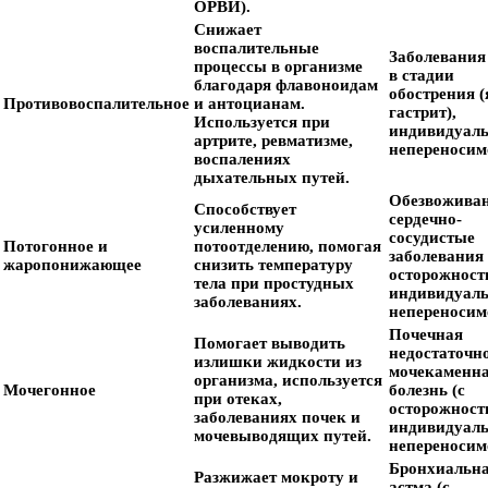
ОРВИ).
Снижает
воспалительные
Заболевани
процессы в организме
в стадии
благодаря флавоноидам
обострения (
Противовоспалительное
и антоцианам.
гастрит),
Используется при
индивидуал
артрите, ревматизме,
непереносим
воспалениях
дыхательных путей.
Обезвоживан
Способствует
сердечно-
усиленному
сосудистые
Потогонное и
потоотделению, помогая
заболевания 
жаропонижающее
снизить температуру
осторожност
тела при простудных
индивидуал
заболеваниях.
непереносим
Почечная
Помогает выводить
недостаточно
излишки жидкости из
мочекаменн
организма, используется
Мочегонное
болезнь (с
при отеках,
осторожност
заболеваниях почек и
индивидуал
мочевыводящих путей.
непереносим
Бронхиальн
Разжижает мокроту и
астма (с