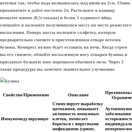
веточки так, чтобы вода возвышалась над ними на 2см. 15мин.
прокипятите и дайте постоять 2ч. Растолките в кашицу
немытое пшено (0,5стакана) и белок 1 куриного яйца,
смешайте и наложите получившуюся массу на место рожистого
воспаления. Поверх массы положите салфетку, которую
предварительно смочите в приготовленном отваре веточек
бузины. Компресс нужно будет оставить на ночь. Когда утром
вы его снимете, обмойте воспаленную ногу отваром бузины и
присыпьте больную зону порошком обычного мела. Через 3
такие процедуры вы заметите значительное улучшение.
Противопока
Свойство/Применение
Описание
Ограниче
Стимулирует выработку
цитокинов, повышает
Аутоиммунн
активность иммунных
заболевания 
Иммуномодулирующее
клеток, помогает
осторожност
бороться с вирусными
индивидуал
инфекциями (грипп,
непереносим