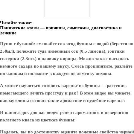
Читайте также:
Панические атаки — причины, симптомы, диагностика и
лечение
Пунш с бузиной:
смешайте сок ягод бузины с водой (берется по
250мл), положите туда лимонный сок (0,5 лимона), зонтики
гвоздики (2-3шт.) и палочку корицы. Можно также насыпать
немного сахара по вашему вкусу. Смесь прокипятите, разлейте
по чашкам и положите в каждую по ломтику лимона.
А хотите научиться готовить
варенье из бузины
— растения,
помогающего лечить простуду и рак? В этом видео вы узнаете,
как мужчины готовят такое ароматное и целебное варенье:
И напоследок для вас видео-рецепт ароматного и невероятно
полезного
кваса из цветков бузины
:
Надеюсь, вы по достоинству оцените полезные свойства черной