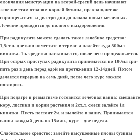
окончания менструации на второй-третий день начинают
лечение этим отваром корней бузины, прекращают же
спринцеваться за два-три дня до начала новых месячных.
Лечение проводится до полного выздоровления.
При радикулите
можете сделать такое лечебное средство:
1,5ст.л. цветков поместите в термос и налейте туда 500мл
кипятка. 1ч. средство настаивается, после чего процеживается.
При острых приступах радикулита принимается по 100мл три-
пять раз в день перед едой на протяжении 12-14дней. Потом
делается перерыв на семь дней, после чего курс можете
повторить.
При подагре и ревматизме
готовится лечебная ванна: смешайте
кору, листики и корни растения и 2ст.л. смеси залейте 1л.
кипятка. Пусть постоит 2ч. и вылейте в ванну. Принимается
ванна каждый день по 15мин., курс – две недели.
Слабительное средство
: залейте высушенные плоды бузины