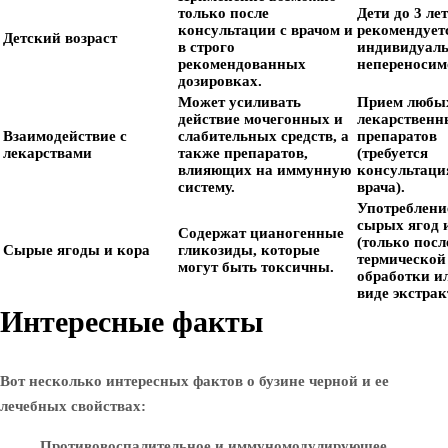
только после
Дети до 3 лет
консультации с врачом и
рекомендуетс
Детский возраст
в строго
индивидуал
рекомендованных
непереносим
дозировках.
Может усиливать
Прием любы
действие мочегонных и
лекарственн
Взаимодействие с
слабительных средств, а
препаратов
лекарствами
также препаратов,
(требуется
влияющих на иммунную
консультаци
систему.
врача).
Употреблени
сырых ягод 
Содержат цианогенные
(только посл
Сырые ягоды и кора
гликозиды, которые
термической
могут быть токсичны.
обработки и
виде экстрак
Интересные факты
Вот несколько интересных фактов о бузине черной и ее
лечебных свойствах:
Противовоспалительное и иммуномодулирующее