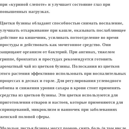
при «куриной слепоте» и улучшает состояние глаз при
повышенных нагрузках.
Цветки бузины
обладают способностью снимать воспаление,
улучшать отхаркивание при кашле, оказывать послабляющее
действие на кишечник, усиливать потоотделение во время
простуды и действовать как мочегонное средство. Они
защищают организм от бактерий. При ангинах, тяжелом
гриппе, бронхитах и простудах рекомендуется готовить
ароматный чай из цветков бузины. Полоскания из цветков
этого растения эффективно использовать при воспалительных
процессах в деснах и горле. Для регулирования углеводного
обмена и снижения уровня сахара в крови стоит применять
средства из цветков бузины. Эти цветки используются для
приготовления отваров и настоев, которые применяются для
спринцеваний, микроклизм и ванночек при заболеваниях
женской половой сферы.
Молодые
листья бузины
могут помочь снять боль (в том числе