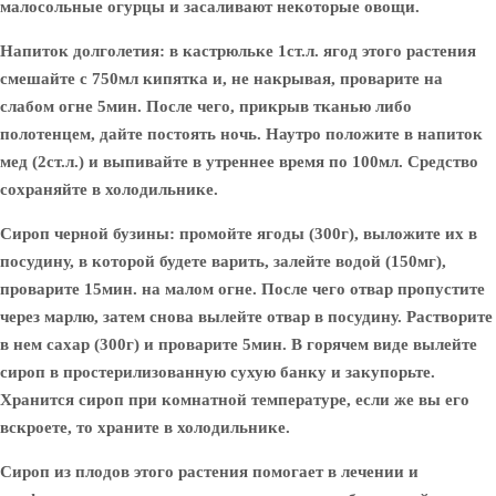
малосольные огурцы и засаливают некоторые овощи.
Напиток долголетия:
в кастрюльке 1ст.л. ягод этого растения
смешайте с 750мл кипятка и, не накрывая, проварите на
слабом огне 5мин. После чего, прикрыв тканью либо
полотенцем, дайте постоять ночь. Наутро положите в напиток
мед (2ст.л.) и выпивайте в утреннее время по 100мл. Средство
сохраняйте в холодильнике.
Сироп черной бузины:
промойте ягоды (300г), выложите их в
посудину, в которой будете варить, залейте водой (150мг),
проварите 15мин. на малом огне. После чего отвар пропустите
через марлю, затем снова вылейте отвар в посудину. Растворите
в нем сахар (300г) и проварите 5мин. В горячем виде вылейте
сироп в простерилизованную сухую банку и закупорьте.
Хранится сироп при комнатной температуре, если же вы его
вскроете, то храните в холодильнике.
Сироп из плодов этого растения помогает в лечении и