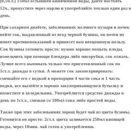
(0,5ч.л.) 150мл остывшей кипяченной воды, дайте постоять
12ч., пропустите через марлю и употребляйте теплым один раз в
день.
При сахарном диабете, заболеваниях желчного пузыря и почек
пейте сок, выдавленный из ягод черной бузины, он почти не
имеет противопоказаний и принесет вам неоценимую пользу.
Сок бузины готовить просто: нужно хорошо помыть плоды,
измельчить при помощи блендера либо мясорубки, сок отжать.
Лучше всего выпивать только что приготовленный сок по
1ст.л. дважды в сутки. А можете сок законсервировать:
смешайте его с водкой в пропорции 4 части сока и 1 часть
водки, все вылейте в хорошо закупоривающуюся бутылку и
поместите в холодильник. Употребляется средство дважды в
день по 1ст.л., смешав со 100мл сока либо простой воды.
Также при этих заболеваниях хорош будет
чай из цвета бузины
.
Готовится он просто: 2ст.л. цвета заливается 250мл кипящей
воды, через 10мин. чай готов к употреблению.