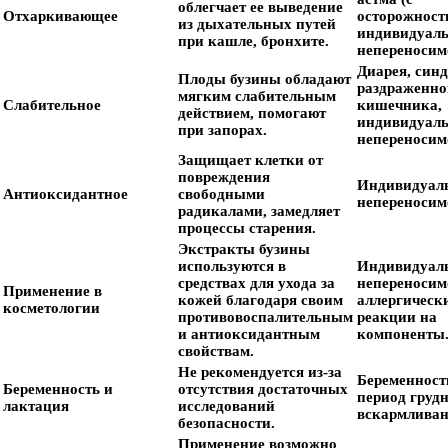
облегчает ее выведение
Отхаркивающее
осторожност
из дыхательных путей
индивидуал
при кашле, бронхите.
непереносим
Диарея, син
Плоды бузины обладают
раздраженно
мягким слабительным
Слабительное
кишечника,
действием, помогают
индивидуал
при запорах.
непереносим
Защищает клетки от
повреждения
Индивидуал
Антиоксидантное
свободными
непереносим
радикалами, замедляет
процессы старения.
Экстракты бузины
используются в
Индивидуал
средствах для ухода за
непереносим
Применение в
кожей благодаря своим
аллергическ
косметологии
противовоспалительным
реакции на
и антиоксидантным
компоненты
свойствам.
Не рекомендуется из-за
Беременност
Беременность и
отсутствия достаточных
период груд
лактация
исследований
вскармливан
безопасности.
Применение возможно