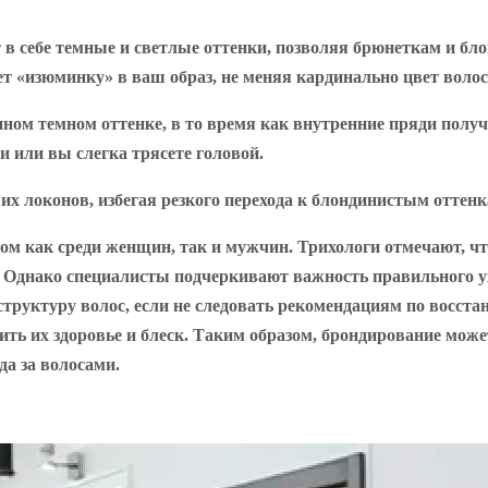
в себе темные и светлые оттенки, позволяя брюнеткам и бл
ет «изюминку» в ваш образ, не меняя кардинально цвет волос
енном темном оттенке, в то время как внутренние пряди пол
и или вы слегка трясете головой.
 локонов, избегая резкого перехода к блондинистым оттенка
 как среди женщин, так и мужчин. Трихологи отмечают, что 
. Однако специалисты подчеркивают важность правильного у
 структуру волос, если не следовать рекомендациям по восс
ь их здоровье и блеск. Таким образом, брондирование может
да за волосами.