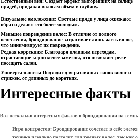
Естественный вид:
Создает эффект выгоревших на солнце
прядей, придавая волосам объем и глубину.
Визуальное омоложение:
Светлые пряди у лица освежают
образ и делают его более молодым.
Меньшее повреждение волос:
В отличие от полного
осветления, брондирование затрагивает лишь часть волос,
что минимизирует их повреждение.
Редкая коррекция:
Благодаря плавным переходам,
отрастающие корни менее заметны, что позволяет реже
посещать салон.
Универсальность:
Подходит для различных типов волос и
стрижек, от длинных до коротких.
Интересные факты
Вот несколько интересных фактов о брондировании на темны
Игра контрастов
: Брондирование сочетает в себе элем
техника идеально подходит для темных волос, так как о