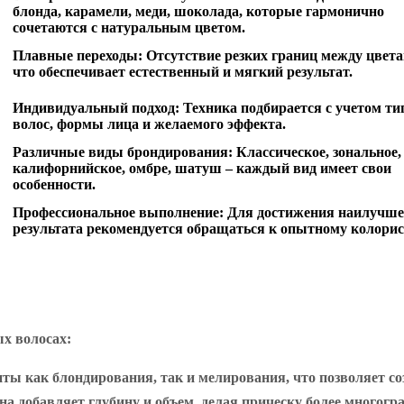
блонда, карамели, меди, шоколада, которые гармонично
сочетаются с натуральным цветом.
Плавные переходы:
Отсутствие резких границ между цвета
что обеспечивает естественный и мягкий результат.
Индивидуальный подход:
Техника подбирается с учетом ти
волос, формы лица и желаемого эффекта.
Различные виды брондирования:
Классическое, зональное,
калифорнийское, омбре, шатуш – каждый вид имеет свои
особенности.
Профессиональное выполнение:
Для достижения наилучше
результата рекомендуется обращаться к опытному колорис
х волосах:
енты как блондирования, так и мелирования, что позволяет с
на добавляет глубину и объем, делая прическу более многогр