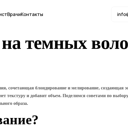
ист
Врачи
Контакты
info
 на темных вол
я, сочетающая блондирование и мелирование, создающая эфф
нет текстуру и добавит объем. Поделимся советами по выбор
ьного образа.
вание?