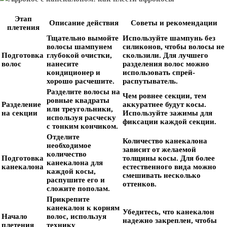
Этап
Описание действия
Советы и рекомендации
плетения
Тщательно вымойте
Используйте шампунь без
волосы шампунем
силиконов, чтобы волосы не
Подготовка
глубокой очистки,
скользили. Для лучшего
волос
нанесите
разделения волос можно
кондиционер и
использовать спрей-
хорошо расчешите.
распутыватель.
Разделите волосы на
Чем ровнее секции, тем
ровные квадраты
Разделение
аккуратнее будут косы.
или треугольники,
на секции
Используйте зажимы для
используя расческу
фиксации каждой секции.
с тонким кончиком.
Отделите
Количество канекалона
необходимое
зависит от желаемой
количество
Подготовка
толщины косы. Для более
канекалона для
канекалона
естественного вида можно
каждой косы,
смешивать несколько
распушите его и
оттенков.
сложите пополам.
Прикрепите
канекалон к корням
Убедитесь, что канекалон
Начало
волос, используя
надежно закреплен, чтобы
плетения
технику