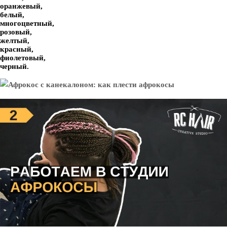
оранжевый,
белый,
многоцветный,
розовый,
желтый,
красный,
фиолетовый,
черный.