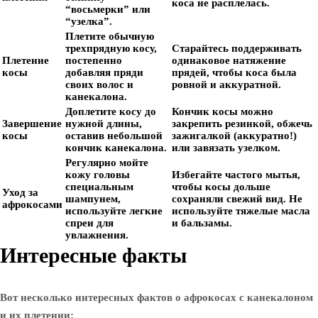
коса не расплелась.
“восьмерки” или
“узелка”.
Плетите обычную
трехпрядную косу,
Старайтесь поддерживать
Плетение
постепенно
одинаковое натяжение
косы
добавляя пряди
прядей, чтобы коса была
своих волос и
ровной и аккуратной.
канекалона.
Доплетите косу до
Кончик косы можно
Завершение
нужной длины,
закрепить резинкой, обжечь
косы
оставив небольшой
зажигалкой (аккуратно!)
кончик канекалона.
или завязать узелком.
Регулярно мойте
кожу головы
Избегайте частого мытья,
специальным
чтобы косы дольше
Уход за
шампунем,
сохраняли свежий вид. Не
афрокосами
используйте легкие
используйте тяжелые масла
спреи для
и бальзамы.
увлажнения.
Интересные факты
Вот несколько интересных фактов о афрокосах с канекалоном
и их плетении: