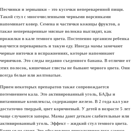
Песчинки и зернышки – это кусочки непереваренной пищи.
Такой стул с многочисленными черными ворсинками
напоминает ковер. Семена и частички кожицы фруктов, а
также непереваренные мясные волокна выглядят, как
прожилки в кале темного цвета. Постепенно организм ребенка
научится переваривать и такую еду. Иногда мамы замечают
черные ниточки в испражнениях, которые напоминают
червячков. Это следы недавно съеденного банана.
В отличие от
этих полосок, кишечные глисты не бывают черного цвета.
Они
всегда белые или желтоватые.
Прием некоторых препаратов также сопровождается
потемнением кала. Это активированный уголь, БАДы и
витаминные комплексы, содержащие железо. В 2 года кал уже
достаточно твердый, цвет коричневый. У детей в возрасте 5 лет
чаще случаются запоры. Мамы дают деткам слабительные или
активированный уголь. Эффект – жидкий стул темного цвета.
Бояться не стоит. Это обусловлено присутствием того самого