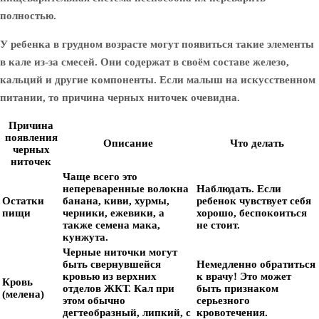
полностью.
У ребенка в грудном возрасте могут появиться такие элементы
в кале из-за смесей. Они содержат в своём составе железо,
кальций и другие компоненты. Если малыш на искусственном
питании, то причина черных ниточек очевидна.
Причина
появления
Описание
Что делать
черных
ниточек
Чаще всего это
непереваренные волокна
Наблюдать. Если
Остатки
банана, киви, хурмы,
ребенок чувствует себя
пищи
черники, ежевики, а
хорошо, беспокоиться
также семена мака,
не стоит.
кунжута.
Черные ниточки могут
быть свернувшейся
Немедленно обратиться
кровью из верхних
к врачу! Это может
Кровь
отделов ЖКТ. Кал при
быть признаком
(мелена)
этом обычно
серьезного
дегтеобразный, липкий, с
кровотечения.