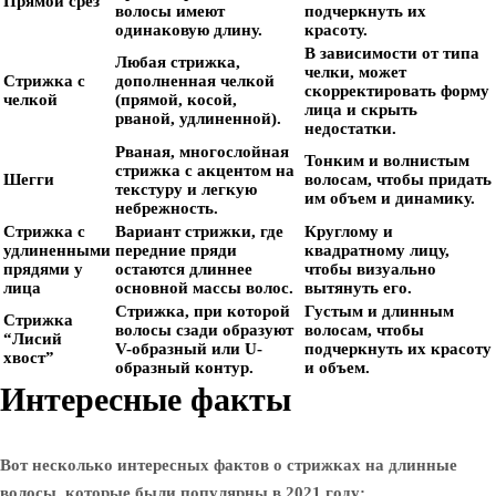
Прямой срез
волосы имеют
подчеркнуть их
одинаковую длину.
красоту.
В зависимости от типа
Любая стрижка,
челки, может
Стрижка с
дополненная челкой
скорректировать форму
челкой
(прямой, косой,
лица и скрыть
рваной, удлиненной).
недостатки.
Рваная, многослойная
Тонким и волнистым
стрижка с акцентом на
Шегги
волосам, чтобы придать
текстуру и легкую
им объем и динамику.
небрежность.
Стрижка с
Вариант стрижки, где
Круглому и
удлиненными
передние пряди
квадратному лицу,
прядями у
остаются длиннее
чтобы визуально
лица
основной массы волос.
вытянуть его.
Стрижка, при которой
Густым и длинным
Стрижка
волосы сзади образуют
волосам, чтобы
“Лисий
V-образный или U-
подчеркнуть их красоту
хвост”
образный контур.
и объем.
Интересные факты
Вот несколько интересных фактов о стрижках на длинные
волосы, которые были популярны в 2021 году: