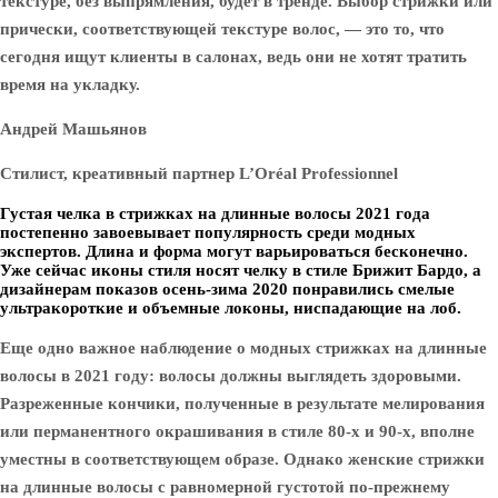
текстуре, без выпрямления, будет в тренде. Выбор стрижки или
прически, соответствующей текстуре волос, — это то, что
сегодня ищут клиенты в салонах, ведь они не хотят тратить
время на укладку.
Андрей Машьянов
Стилист, креативный партнер L’Oréal Professionnel
Густая челка в стрижках на длинные волосы 2021 года
постепенно завоевывает популярность среди модных
экспертов. Длина и форма могут варьироваться бесконечно.
Уже сейчас иконы стиля носят челку в стиле Брижит Бардо, а
дизайнерам показов осень-зима 2020 понравились смелые
ультракороткие и объемные локоны, ниспадающие на лоб.
Еще одно важное наблюдение о модных стрижках на длинные
волосы в 2021 году: волосы должны выглядеть здоровыми.
Разреженные кончики, полученные в результате мелирования
или перманентного окрашивания в стиле 80-х и 90-х, вполне
уместны в соответствующем образе. Однако женские стрижки
на длинные волосы с равномерной густотой по-прежнему