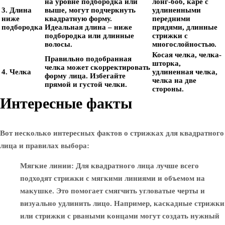
на уровне подбородка или
лонг-боб, каре с
3. Длина
выше, могут подчеркнуть
удлиненными
ниже
квадратную форму.
передними
подбородка
Идеальная длина – ниже
прядями, длинные
подбородка или длинные
стрижки с
волосы.
многослойностью.
Косая челка, челка-
Правильно подобранная
шторка,
челка может скорректировать
4. Челка
удлиненная челка,
форму лица. Избегайте
челка на две
прямой и густой челки.
стороны.
Интересные факты
Вот несколько интересных фактов о стрижках для квадратного
лица и правилах выбора:
Мягкие линии
: Для квадратного лица лучше всего
подходят стрижки с мягкими линиями и объемом на
макушке. Это помогает смягчить угловатые черты и
визуально удлинить лицо. Например, каскадные стрижки
или стрижки с рваными концами могут создать нужный