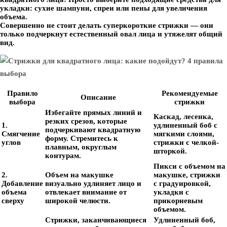
укладки: сухие шампуни, спреи или пены для увеличения
объема.
Совершенно не стоит делать суперкороткие стрижки — они
только подчеркнут естественный овал лица и утяжелят общий
вид.
Правило
Рекомендуемые
Описание
выбора
стрижки
Избегайте прямых линий и
Каскад, лесенка,
резких срезов, которые
1.
удлиненный боб с
подчеркивают квадратную
Смягчение
мягкими слоями,
форму. Стремитесь к
углов
стрижки с челкой-
плавным, округлым
шторкой.
контурам.
Пикси с объемом на
2.
Объем на макушке
макушке, стрижки
Добавление
визуально удлиняет лицо и
с градуировкой,
объема
отвлекает внимание от
укладки с
сверху
широкой челюсти.
прикорневым
объемом.
Стрижки, заканчивающиеся
Удлиненный боб,