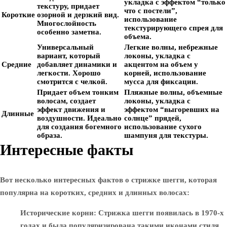
укладка с эффектом “только
текстуру, придает
что с постели”,
Короткие
озорной и дерзкий вид.
использование
Многослойность
текстурирующего спрея для
особенно заметна.
объема.
Универсальный
Легкие волны, небрежные
вариант, который
локоны, укладка с
Средние
добавляет динамики и
акцентом на объем у
легкости. Хорошо
корней, использование
смотрится с челкой.
мусса для фиксации.
Придает объем тонким
Пляжные волны, объемные
волосам, создает
локоны, укладка с
эффект движения и
эффектом “выгоревших на
Длинные
воздушности. Идеально
солнце” прядей,
для создания богемного
использование сухого
образа.
шампуня для текстуры.
Интересные факты
Вот несколько интересных фактов о стрижке шегги, которая
популярна на коротких, средних и длинных волосах:
Исторические корни
: Стрижка шегги появилась в 1970-х
годах и была популяризирована такими иконами стиля,