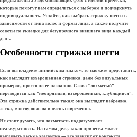
представлены 25 вдохновляющих фото с идеями прически,
которые помогут вам определиться с выбором и подчеркнуть
индивидуальность. Узнайте, как выбрать стрижку шегги в
зависимости от типа волос и формы лица, а также получите
советы по укладке для безупречного внешнего вида каждый
день.
Особенности стрижки шегги
Если вы владеете английским языком, то сможете представить,
как выглядит взъерошенная стрижка, даже без визуальных
примеров, просто по ее названию. Слово “лохматый”
переводится как “неопрятный, взъерошенный, клубящийся”.
Эта стрижка действительно такая: она выглядит небрежно,
легка, многоуровнева и очень современно.
Не стоит думать, что лохматость подразумевает
неаккуратность. На самом деле, такая прическа может
выглядеть весьма элегантно — все зависит от контекста.