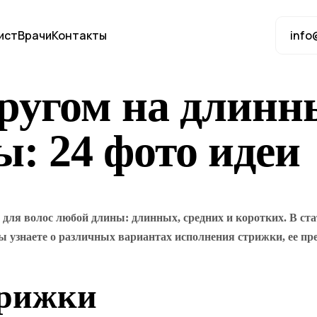
ист
Врачи
Контакты
info
угом на длинны
ы: 24 фото идеи
я волос любой длины: длинных, средних и коротких. В стат
 узнаете о различных вариантах исполнения стрижки, ее пре
трижки