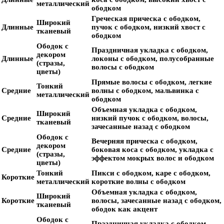
металлический
ободком
Греческая прическа с ободком,
Широкий
Длинные
пучок с ободком, низкий хвост с
тканевый
ободком
Ободок с
Праздничная укладка с ободком,
декором
Длинные
локоны с ободком, полусобранные
(стразы,
волосы с ободком
цветы)
Прямые волосы с ободком, легкие
Тонкий
Средние
волны с ободком, мальвинка с
металлический
ободком
Объемная укладка с ободком,
Широкий
Средние
низкий пучок с ободком, волосы,
тканевый
зачесанные назад с ободком
Ободок с
Вечерняя прическа с ободком,
декором
Средние
боковая коса с ободком, укладка с
(стразы,
эффектом мокрых волос и ободком
цветы)
Тонкий
Пикси с ободком, каре с ободком,
Короткие
металлический
короткие волны с ободком
Объемная укладка с ободком,
Широкий
Короткие
волосы, зачесанные назад с ободком,
тканевый
ободок как акцент
Ободок с
Праздничная укладка с ободком,