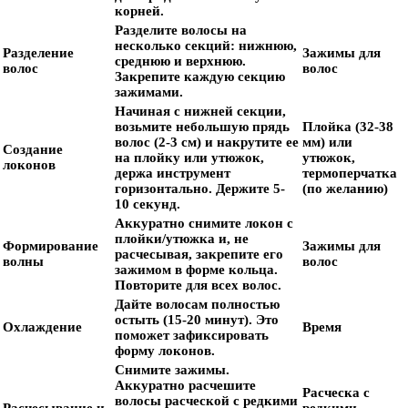
корней.
Разделите волосы на
несколько секций: нижнюю,
Разделение
Зажимы для
среднюю и верхнюю.
волос
волос
Закрепите каждую секцию
зажимами.
Начиная с нижней секции,
возьмите небольшую прядь
Плойка (32-38
волос (2-3 см) и накрутите ее
мм) или
Создание
на плойку или утюжок,
утюжок,
локонов
держа инструмент
термоперчатка
горизонтально. Держите 5-
(по желанию)
10 секунд.
Аккуратно снимите локон с
плойки/утюжка и, не
Формирование
Зажимы для
расчесывая, закрепите его
волны
волос
зажимом в форме кольца.
Повторите для всех волос.
Дайте волосам полностью
остыть (15-20 минут). Это
Охлаждение
Время
поможет зафиксировать
форму локонов.
Снимите зажимы.
Аккуратно расчешите
Расческа с
волосы расческой с редкими