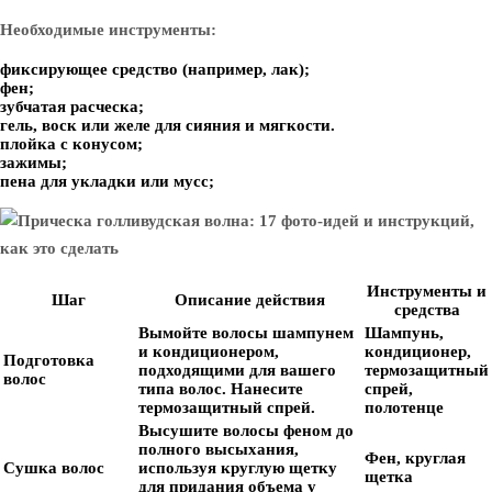
Необходимые инструменты:
фиксирующее средство (например, лак);
фен;
зубчатая расческа;
гель, воск или желе для сияния и мягкости.
плойка с конусом;
зажимы;
пена для укладки или мусс;
Инструменты и
Шаг
Описание действия
средства
Вымойте волосы шампунем
Шампунь,
и кондиционером,
кондиционер,
Подготовка
подходящими для вашего
термозащитный
волос
типа волос. Нанесите
спрей,
термозащитный спрей.
полотенце
Высушите волосы феном до
полного высыхания,
Фен, круглая
Сушка волос
используя круглую щетку
щетка
для придания объема у