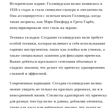
Исторические корни
: Голливудская волна появилась в
1920-х годах и стала символом гламура и элегантности.
Она ассоциируется с золотым веком Голливуда, когда
такие актрисы, как Мэри Пикфорд и Грета Гарбо,
популяризировали этот стиль на экране.
Техника укладки
: Создание голливудских волн требует
особой техники, которая включает в себя использование
горячих инструментов, таких как плойка или утюжок, а
также специальных зажимов для фиксации прически.
Важно добиться идеального сочетания объемных и
гладких локонов, что делает эту прическу одновременно
сложной и эффектной.
Современные вариации
: Сегодня голливудские волны
можно увидеть не только на красных дорожках, но и в
повседневной жизни. Стилисты адаптируют эту прическу
для разных текстур волос и длины, добавляя элементы,
такие как косы или небрежные локоны, что делает ее