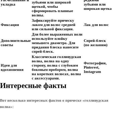
Расчесывание и
редкими
зубьями или широкой
укладка
зубьями или
щеткой, чтобы
широкая щетка
сформировать плавные
волны.
Зафиксируйте прическу
Фиксация
лаком для волос средней
Лак для волос
или сильной фиксации.
Для более выраженных волн
используйте плойку
Дополнительные
Спрей-блеск
меньшего диаметра. Для
советы
(по желанию)
придания блеска нанесите
спрей-блеск.
Классическая голливудская
волна, волна на одну
Фотографии,
Идеи для
сторону, волна с глубоким
Pinterest,
вдохновения
боковым пробором, волна
Instagram
на коротких волосах, волна
с аксессуарами.
Интересные факты
Вот несколько интересных фактов о прическе «голливудская
волна»: