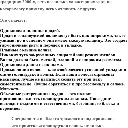
традициях 2000-х, есть несколько характерных черт, по
которым эту прическу легко отличить от других.
Это означает:
Одинаковая толщина прядей.
Пряди в голливудской волне могут быть как широкими, так и
узкими, но в основном они имеют схожую толщину. Это создает
гармоничный ритм и порядок в укладке.
Плавные большие волны.
Никаких туго закрученных спиралей или резких изгибов.
Волна должна быть мягкой, плавной и с широким размахом.
Одинаковая длина с локонами.
Прямая линия волос — ключевой элемент успешной укладки в
стиле голливудской волны. Если ваши волосы стрижены
каскадом, лучше не пытаться создать эту прическу
самостоятельно. Лучше обратиться к профессионалу в салоне.
Мягкость.
Объемные растрепанные кудри — это полная
противоположность голливудским локонам. Последние
выглядят гладкими и естественными, без лишнего блеска и
переливов.
Специалисты в области трихологии подчеркивают,
что прическа «голливудская волна» не только