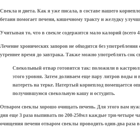
Свекла и диета
. Как я уже писала, в составе нашего корне
бетаин помогает печени, кишечному тракту и желудку улучш
Учитывая то, что в свекле содержится мало калорий (всего 43
Лечение
хронических запоров
не обходится без употребления 
утреннее время до завтрака. Также можно употреблять сок св
Свекольный отвар готовится так: положили в кастрюл
этого уровня. Затем доливаем еще пару литров воды и 
натереть на терке. Натертый корнеплод помещается опя
получившуюся свекольную кашу и остудить.
Отваром свеклы хорошо очищать печень.
Для этого вам нужн
дня еще 3 раза выпивать по 200-250мл каждые три-четыре ча
очищения печени отваром свеклы проводить один-два раза в 