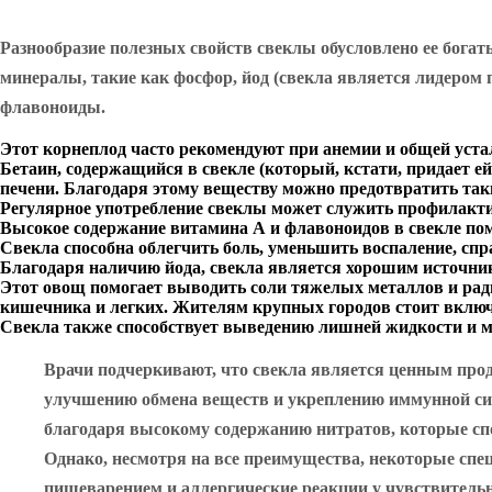
Разнообразие полезных свойств свеклы обусловлено ее бога
минералы, такие как фосфор, йод (свекла является лидером п
флавоноиды.
Этот корнеплод часто рекомендуют при анемии и общей уста
Бетаин, содержащийся в свекле (который, кстати, придает е
печени. Благодаря этому веществу можно предотвратить таки
Регулярное употребление свеклы может служить профилакти
Высокое содержание витамина А и флавоноидов в свекле пом
Свекла способна облегчить боль, уменьшить воспаление, спр
Благодаря наличию йода, свекла является хорошим источнико
Этот овощ помогает выводить соли тяжелых металлов и ради
кишечника и легких. Жителям крупных городов стоит включи
Свекла также способствует выведению лишней жидкости и мо
Врачи подчеркивают, что свекла является ценным прод
улучшению обмена веществ и укреплению иммунной сис
благодаря высокому содержанию нитратов, которые сп
Однако, несмотря на все преимущества, некоторые сп
пищеварением и аллергические реакции у чувствительн