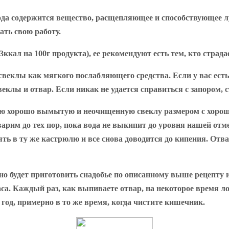
плода содержится вещество, расщепляющее и способствующее 
ать свою работу.
ккал на 100г продукта), ее рекомендуют есть тем, кто страда
свеклы как мягкого послабляющего средства. Если у вас есть
еклы и отвар. Если никак не удается справиться с запором, с
ю хорошо вымытую и неочищенную свеклу размером с хороши
варим до тех пор, пока вода не выкипит до уровня нашей от
ть в ту же кастрюлю и все снова доводится до кипения. Отва
о будет приготовить снадобье по описанному выше рецепту и
са. Каждый раз, как выпиваете отвар, на некоторое время ло
год, примерно в то же время, когда чистите кишечник.