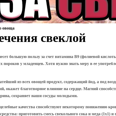
о овоща
ечения свеклой
несет большую пользу за счет витамина В9 (фолиевой кислот
 пороков у младенцев. Хотя нужно знать меру в ее употребл
гатейший из всех овощей продукт, содержащий йод, а под воз
лий, окажет благотворное влияние на сердце. Магний способ
ерина, сохраняет наши сосуды молодыми.
и целебные качества способствуют некоторому понижению кро
редства: приготовить смесь свекольного сока и меда (1х1) и