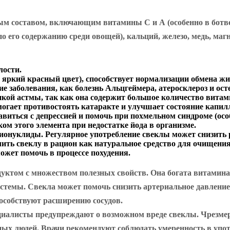
тым составом, включающим витамины С и А (особенно в ботве
о его содержанию среди овощей), кальций, железо, медь, маг
лости.
й яркий красный цвет), способствует нормализации обмена жи
е заболевания, как болезнь Альцгеймера, атеросклероз и ост
кой астмы, так как она содержит большое количество витам
огает противостоять катаракте и улучшает состояние капил
авиться с депрессией и помочь при похмельном синдроме (осо
м этого элемента при недостатке йода в организме.
онуклиды. Регулярное употребление свеклы может снизить р
ть свеклу в рацион как натуральное средство для очищения 
жет помочь в процессе похудения.
уктом с множеством полезных свойств. Она богата витамина
темы. Свекла может помочь снизить артериальное давление 
особствуют расширению сосудов.
ециалисты предупреждают о возможном вреде свеклы. Чрезме
ых людей. Врачи рекомендуют соблюдать умеренность в упот