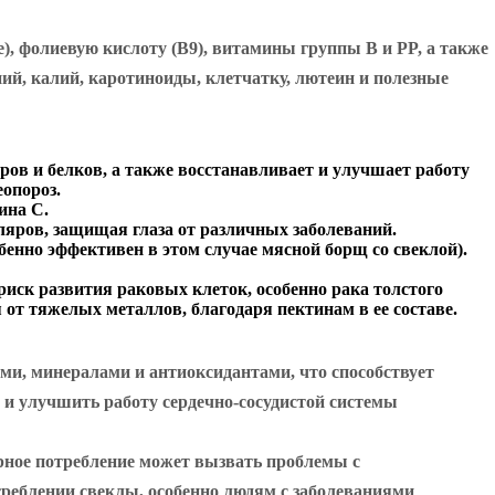
), фолиевую кислоту (В9), витамины группы В и PP, а также
ний, калий, каротиноиды, клетчатку, лютеин и полезные
ров и белков, а также восстанавливает и улучшает работу
еопороз.
ина С.
ляров, защищая глаза от различных заболеваний.
бенно эффективен в этом случае мясной борщ со свеклой).
иск развития раковых клеток, особенно рака толстого
от тяжелых металлов, благодаря пектинам в ее составе.
ми, минералами и антиоксидантами, что способствует
и улучшить работу сердечно-сосудистой системы
рное потребление может вызвать проблемы с
реблении свеклы, особенно людям с заболеваниями