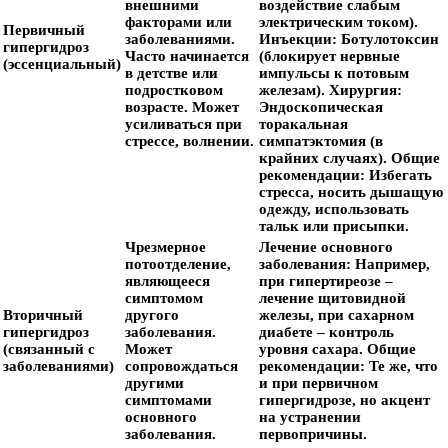
внешними
воздействие слабым
факторами или
электрическим током).
Первичный
заболеваниями.
Инъекции:
Ботулотоксин
гипергидроз
Часто начинается
(блокирует нервные
(эссенциальный)
в детстве или
импульсы к потовым
подростковом
железам).
Хирургия:
возрасте. Может
Эндоскопическая
усиливаться при
торакальная
стрессе, волнении.
симпатэктомия (в
крайних случаях).
Общие
рекомендации:
Избегать
стресса, носить дышащую
одежду, использовать
тальк или присыпки.
Чрезмерное
Лечение основного
потоотделение,
заболевания:
Например,
являющееся
при гипертиреозе –
симптомом
лечение щитовидной
Вторичный
другого
железы, при сахарном
гипергидроз
заболевания.
диабете – контроль
(связанный с
Может
уровня сахара.
Общие
заболеваниями)
сопровождаться
рекомендации:
Те же, что
другими
и при первичном
симптомами
гипергидрозе, но акцент
основного
на устранении
заболевания.
первопричины.