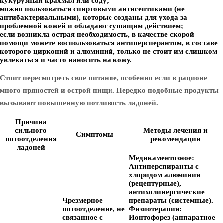
кукурузный крахмал или соду;
можно пользоваться спиртовыми антисептиками (не
антибактериальными), которые созданы для ухода за
проблемной кожей и обладают сушащим действием;
если возникла острая необходимость, в качестве скорой
помощи можете воспользоваться антиперсперантом, в составе
которого цирконий и алюминий, только не стоит им слишком
увлекаться и часто наносить на кожу.
Стоит пересмотреть свое питание, особенно если в рационе
много пряностей и острой пищи. Нередко подобные продукты
вызывают повышенную потливость ладоней.
Причина
сильного
Методы лечения и
Симптомы
потоотделения
рекомендации
ладоней
Медикаментозное:
Антиперспиранты с
хлоридом алюминия
(рецептурные),
антихолинергические
Чрезмерное
препараты (системные).
потоотделение, не
Физиотерапия:
связанное с
Ионтофорез (аппаратное