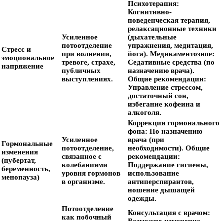
Психотерапия:
Когнитивно-
поведенческая терапия,
релаксационные техники
Усиленное
(дыхательные
потоотделение
упражнения, медитация,
Стресс и
при волнении,
йога).
Медикаментозное:
эмоциональное
тревоге, страхе,
Седативные средства (по
напряжение
публичных
назначению врача).
выступлениях.
Общие рекомендации:
Управление стрессом,
достаточный сон,
избегание кофеина и
алкоголя.
Коррекция гормонального
фона:
По назначению
Усиленное
врача (при
Гормональные
потоотделение,
необходимости).
Общие
изменения
связанное с
рекомендации:
(пубертат,
колебаниями
Поддержание гигиены,
беременность,
уровня гормонов
использование
менопауза)
в организме.
антиперспирантов,
ношение дышащей
одежды.
Потоотделение
Консультация с врачом:
как побочный