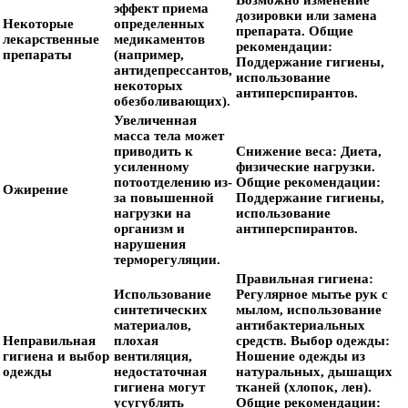
Возможно изменение
эффект приема
дозировки или замена
Некоторые
определенных
препарата.
Общие
лекарственные
медикаментов
рекомендации:
препараты
(например,
Поддержание гигиены,
антидепрессантов,
использование
некоторых
антиперспирантов.
обезболивающих).
Увеличенная
масса тела может
приводить к
Снижение веса:
Диета,
усиленному
физические нагрузки.
потоотделению из-
Общие рекомендации:
Ожирение
за повышенной
Поддержание гигиены,
нагрузки на
использование
организм и
антиперспирантов.
нарушения
терморегуляции.
Правильная гигиена:
Использование
Регулярное мытье рук с
синтетических
мылом, использование
материалов,
антибактериальных
Неправильная
плохая
средств.
Выбор одежды:
гигиена и выбор
вентиляция,
Ношение одежды из
одежды
недостаточная
натуральных, дышащих
гигиена могут
тканей (хлопок, лен).
усугублять
Общие рекомендации: