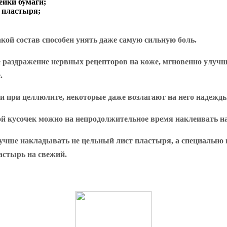
ейки бумаги;
я пластыря;
кой состав способен унять даже самую сильную боль.
е раздражение нервных рецепторов на коже, мгновенно улуч
.
ми
при целлюлите
, некоторые даже возлагают на него надежд
 кусочек можно на непродолжительное время наклеивать на
лучше накладывать не цельный лист пластыря, а специально 
ластырь на свежий.