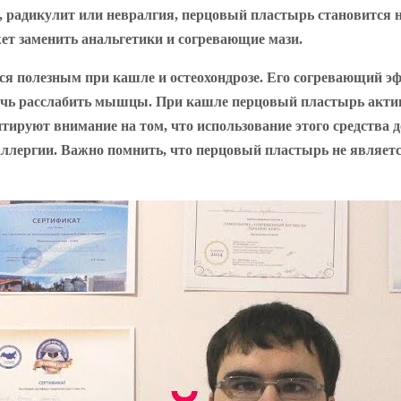
оз, радикулит или невралгия, перцовый пластырь становится
ет заменить анальгетики и согревающие мази.
ся полезным при кашле и остеохондрозе. Его согревающий э
очь расслабить мышцы. При кашле перцовый пластырь актив
тируют внимание на том, что использование этого средства
 аллергии. Важно помнить, что перцовый пластырь не являетс