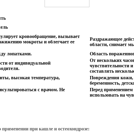
ыть
ель
мулирует кровообращение, вызывает
Раздражающее дейс
азжижению мокроты и облегчает ее
области, снимает м
жду лопатками.
Область пораженного
От нескольких часов
ости от индивидуальной
чувствительности и
водителя.
составлять нескольк
нты, высокая температура,
Повреждения кожи, 
беременность, детск
нсультироваться с врачом. Не
Перед применением 
использовать на чу
о применении при кашле и остеохондрозе: