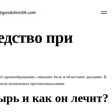
@goodclinic56.com
едство при
т кровообращение, снимают боль и облегчают дыхание. В
кажем возможные противопоказания.
ырь и как он лечит?