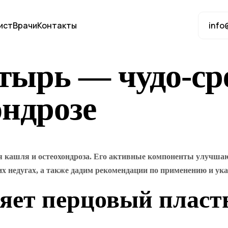
ист
Врачи
Контакты
info
тырь — чудо-ср
ондрозе
 кашля и остеохондроза. Его активные компоненты улучшаю
их недугах, а также дадим рекомендации по применению и у
ляет перцовый пласт