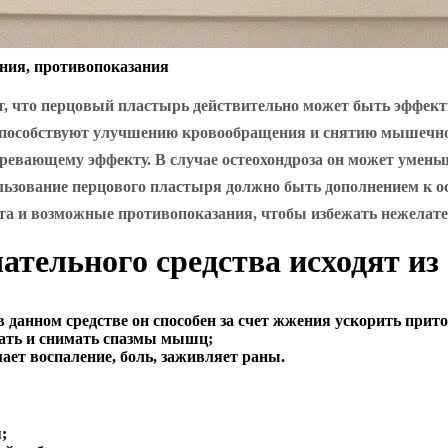
ания, противопоказания
, что перцовый пластырь действительно может быть эффект
, способствуют улучшению кровообращения и снятию мышечн
огревающему эффекту. В случае остеохондроза он может уме
льзование перцового пластыря должно быть дополнением к о
а и возможные противопоказания, чтобы избежать нежелат
ательного средства исходят из 
 в данном средстве он способен за счет жжения ускорить прит
ивать и снимать спазмы мышц;
ает воспаление, боль, заживляет раны.
;