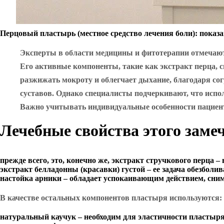
Перцовый пластырь (местное средство лечения боли): показ
Эксперты в области медицины и фитотерапии отмечают
Его активные компоненты, такие как экстракт перца
разжижать мокроту и облегчает дыхание, благодаря с
суставов. Однако специалисты подчеркивают, что испо
Важно учитывать индивидуальные особенности пациент
Лечебные свойства этого замеч
прежде всего, это, конечно же, экстракт стручкового перца –
экстракт белладонны (красавки) густой – ее задача обезбол
настойка арники – обладает успокаивающим действием, сним
В качестве остальных компонентов пластыря используются:
натуральный каучук – необходим для эластичности пластыря