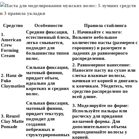
Средство
Особенности
Правила стайлинга
Средняя фиксация,
1. Начинайте с малого:
1.
естественный блеск,
Возьмите небольшое
American
легко смывается,
количество пасты (размером с
Crew
подходит для
горошину) и разотрите в
Forming
большинства типов
ладонях до равномерного
Cream
волос.
распределения.
2. Равномерное нанесение:
Сильная фиксация,
Наносите пасту на сухие или
матовый финиш,
2. Hanz de
слегка влажные волосы,
придает объем,
Fuko
начиная от корней и двигаясь
идеально для
Claymation
к кончикам. Убедитесь, что
коротких и средних
средство распределено по
волос.
всей длине.
Сильная фиксация,
3. Моделируйте по форме:
матовый финиш,
Используйте пальцы или
придает текстуру,
3. Reuzel
расческу для придания
подходит для
Clay Matte
желаемой формы. Для
создания
Pomade
дополнительного объема
небрежных и
приподнимайте волосы у
структурированных
корней.