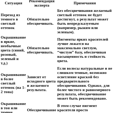
Рекомендация
Ситуация
Примечания
эксперта
Без обесцвечивания желаемый
Переход из
светлый оттенок не будет
темного в
Обязательно
достигнут, а результат может
светлый
обесцвечивать.
быть непредсказуемым
оттенок
(например, рыжим или
зеленым).
Окрашивание
Пигменты ярких красителей
в яркие,
лучше ложатся на
необычные
Обязательно
максимально светлую,
цвета (синий,
обесцвечивать.
“чистую” базу, обеспечивая
розовый,
насыщенность и стойкость
зеленый и
цвета.
т.д.)
Если волосы натуральные и не
слишком темные, возможно
Окрашивание
Зависит от
осветление краской без
в более
исходного цвета
предварительного
светлый
и желаемого
обесцвечивания. Однако, для
оттенок (на 1-
результата.
более чистого и равномерного
2 тона)
результата, обесцвечивание
может быть рекомендовано.
Окрашивание
В этом случае пигмент
в тон или
Обесцвечивание
красителя просто
темнее