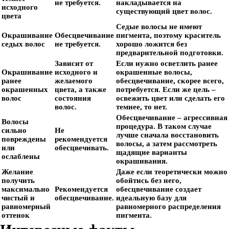
не требуется.
накладывается на
исходного
существующий цвет волос.
цвета
Седые волосы не имеют
Окрашивание
Обесцвечивание
пигмента, поэтому краситель
седых волос
не требуется.
хорошо ложится без
предварительной подготовки.
Зависит от
Если нужно осветлить ранее
Окрашивание
исходного и
окрашенные волосы,
ранее
желаемого
обесцвечивание, скорее всего,
окрашенных
цвета, а также
потребуется. Если же цель –
волос
состояния
освежить цвет или сделать его
волос.
темнее, то нет.
Обесцвечивание – агрессивная
Волосы
процедура. В таком случае
сильно
Не
лучше сначала восстановить
повреждены
рекомендуется
волосы, а затем рассмотреть
или
обесцвечивать.
щадящие варианты
ослаблены
окрашивания.
Желание
Даже если теоретически можно
получить
обойтись без него,
максимально
Рекомендуется
обесцвечивание создает
чистый и
обесцвечивание.
идеальную базу для
равномерный
равномерного распределения
оттенок
пигмента.