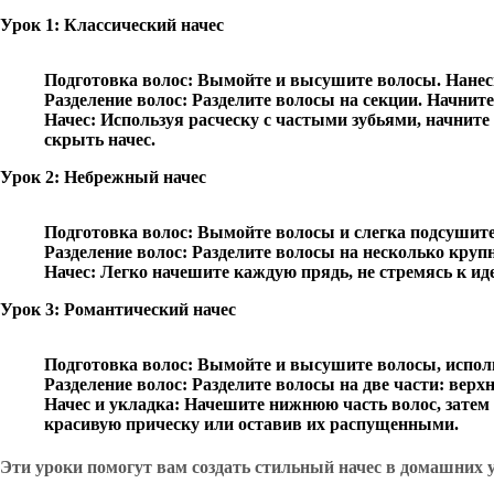
Урок 1: Классический начес
Подготовка волос
: Вымойте и высушите волосы. Нанеси
Разделение волос
: Разделите волосы на секции. Начнит
Начес
: Используя расческу с частыми зубьями, начните
скрыть начес.
Урок 2: Небрежный начес
Подготовка волос
: Вымойте волосы и слегка подсушите
Разделение волос
: Разделите волосы на несколько круп
Начес
: Легко начешите каждую прядь, не стремясь к ид
Урок 3: Романтический начес
Подготовка волос
: Вымойте и высушите волосы, исполь
Разделение волос
: Разделите волосы на две части: вер
Начес и укладка
: Начешите нижнюю часть волос, затем 
красивую прическу или оставив их распущенными.
Эти уроки помогут вам создать стильный начес в домашних 