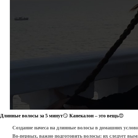
Длинные волосы за 5 минут😏 Канекалон – это вещь😍
Создание начеса на длинные волосы в домашних услови
Во-первых, важно подготовить волосы: их следует вымы