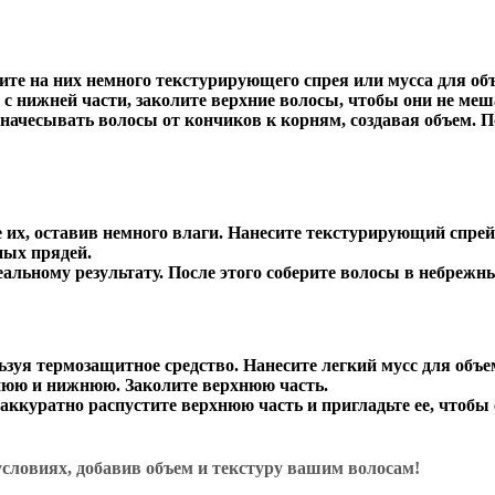
те на них немного текстурирующего спрея или мусса для об
е с нижней части, заколите верхние волосы, чтобы они не меш
 начесывать волосы от кончиков к корням, создавая объем. П
 их, оставив немного влаги. Нанесите текстурирующий спрей
ных прядей.
еальному результату. После этого соберите волосы в небрежн
зуя термозащитное средство. Нанесите легкий мусс для объе
хнюю и нижнюю. Заколите верхнюю часть.
аккуратно распустите верхнюю часть и пригладьте ее, чтобы
условиях, добавив объем и текстуру вашим волосам!