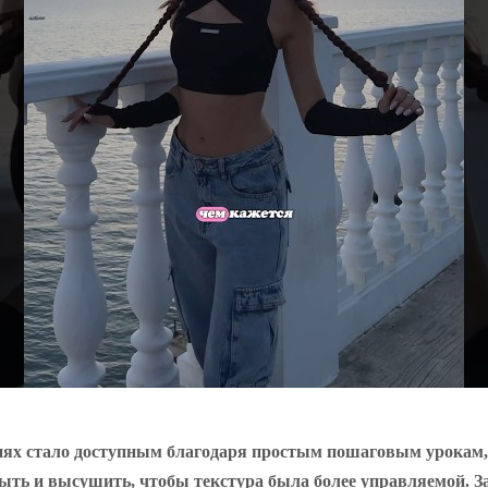
ях стало доступным благодаря простым пошаговым урокам, к
ть и высушить, чтобы текстура была более управляемой. Зат