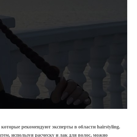
оторые рекомендуют эксперты в области hairstyling.
ем, используя расческу и лак для волос, можно