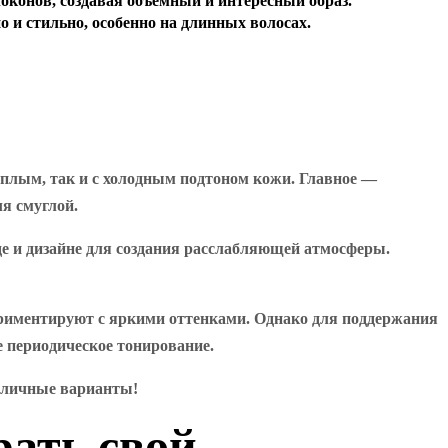
оконов, создавая объемный и интересный образ.
 и стильно, особенно на длинных волосах.
еплым, так и с холодным подтоном кожи. Главное —
я смуглой.
де и дизайне для создания расслабляющей атмосферы.
ериментируют с яркими оттенками. Однако для поддержания
 периодическое тонирование.
азличные варианты!
ать свой