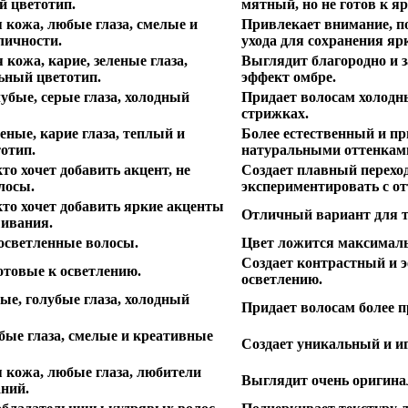
й цветотип.
мятный, но не готов к я
 кожа, любые глаза, смелые и
Привлекает внимание, п
личности.
ухода для сохранения яр
 кожа, карие, зеленые глаза,
Выглядит благородно и з
ьный цветотип.
эффект омбре.
убые, серые глаза, холодный
Придает волосам холодн
стрижках.
еные, карие глаза, теплый и
Более естественный и п
отип.
натуральными оттенкам
то хочет добавить акцент, не
Создает плавный переход
лосы.
экспериментировать с о
кто хочет добавить яркие акценты
Отличный вариант для те
шивания.
осветленные волосы.
Цвет ложится максимальн
Создает контрастный и э
отовые к осветлению.
осветлению.
ые, голубые глаза, холодный
Придает волосам более 
бые глаза, смелые и креативные
Создает уникальный и и
я кожа, любые глаза, любители
Выглядит очень оригина
ний.