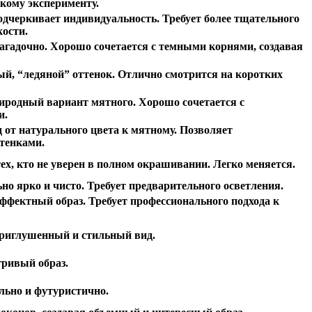
ркому эксперименту.
одчеркивает индивидуальность. Требует более тщательного
кости.
агадочно. Хорошо сочетается с темными корнями, создавая
ый, “ледяной” оттенок. Отлично смотрится на коротких
риродный вариант мятного. Хорошо сочетается с
и.
 от натурального цвета к мятному. Позволяет
ттенками.
х, кто не уверен в полном окрашивании. Легко меняется.
о ярко и чисто. Требует предварительного осветления.
ффектный образ. Требует профессионального подхода к
приглушенный и стильный вид.
гривый образ.
льно и футуристично.