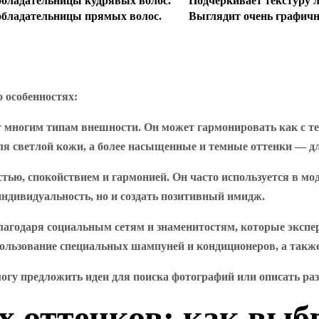
обладательницы кудрявых волос.
Подчеркивает текстуру л
обладательницы прямых волос.
Выглядит очень графично
о особенностях:
т многим типам внешности. Он может гармонировать как с т
для светлой кожи, а более насыщенные и темные оттенки — дл
стью, спокойствием и гармонией. Он часто используется в мо
ндивидуальность, но и создать позитивный имидж.
лагодаря социальным сетям и знаменитостям, которые эксп
пользование специальных шампуней и кондиционеров, а также
могу предложить идеи для поиска фотографий или описать р
оттенков: как выбр