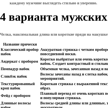
каждому мужчине выглядеть стильно и уверенно.
4 варианта мужских
Челка, максимальная длина или короткие пряди на макушке 
Название прически
Классический пробор
Аккуратная стрижка с четким проборо
набок
повседневной носки.
Коротко выбритые или очень коротко 
Андеркат с пробором
набок. Создает контрастный и стильн
Помпадур набок
Объемная челка, зачесанная назад и н
Волосы зачесаны назад и слегка набо
Сликбэк набок
мероприятий.
Текстурированный
Короткая стрижка с выраженной текс
кроп набок
образ.
Плавный переход от очень коротких в
Фейд с пробором
и популярная стрижка.
Длинные волосы
Волосы средней длины или длинные, з
набок
аккуратным.