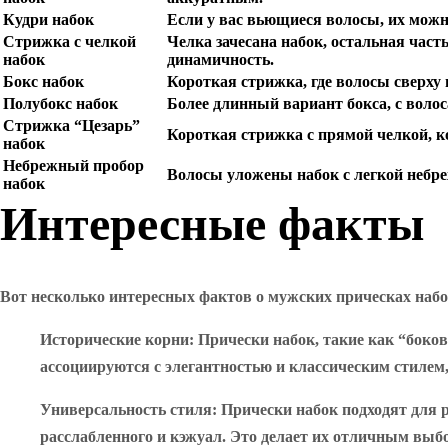
Кудри набок
Если у вас вьющиеся волосы, их можн
Стрижка с челкой
Челка зачесана набок, остальная част
набок
динамичность.
Бокс набок
Короткая стрижка, где волосы сверху
Полубокс набок
Более длинный вариант бокса, с волос
Стрижка “Цезарь”
Короткая стрижка с прямой челкой, ко
набок
Небрежный пробор
Волосы уложены набок с легкой небре
набок
Интересные факты
Вот несколько интересных фактов о мужских прическах набо
Исторические корни
: Прически набок, такие как “боко
ассоциируются с элегантностью и классическим стилем,
Универсальность стиля
: Прически набок подходят для 
расслабленного и кэжуал. Это делает их отличным выб