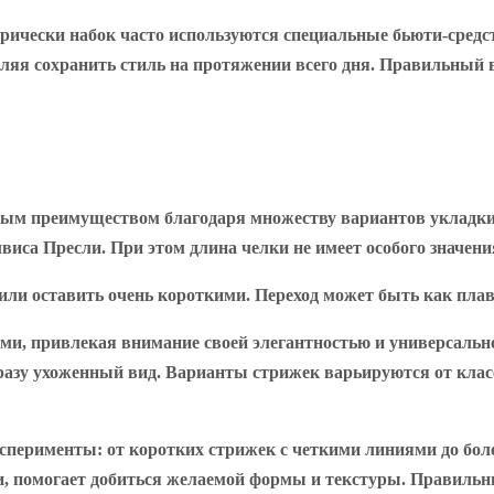
прически набок часто используются специальные бьюти-средст
ляя сохранить стиль на протяжении всего дня. Правильный 
ным преимуществом благодаря множеству вариантов укладки.
виса Пресли. При этом длина челки не имеет особого значени
 или оставить очень короткими. Переход может быть как плав
и, привлекая внимание своей элегантностью и универсальн
разу ухоженный вид. Варианты стрижек варьируются от клас
перименты: от коротких стрижек с четкими линиями до боле
ели, помогает добиться желаемой формы и текстуры. Правиль