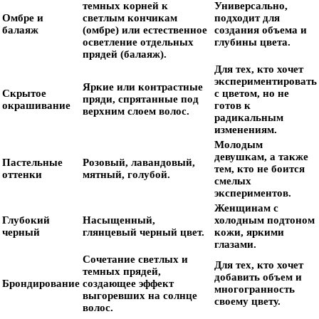
темных корней к
Универсально,
Омбре и
светлым кончикам
подходит для
балаяж
(омбре) или естественное
создания объема и
осветление отдельных
глубины цвета.
прядей (балаяж).
Для тех, кто хочет
экспериментировать
Яркие или контрастные
Скрытое
с цветом, но не
пряди, спрятанные под
окрашивание
готов к
верхним слоем волос.
радикальным
изменениям.
Молодым
девушкам, а также
Пастельные
Розовый, лавандовый,
тем, кто не боится
оттенки
мятный, голубой.
смелых
экспериментов.
Женщинам с
Глубокий
Насыщенный,
холодным подтоном
черный
глянцевый черный цвет.
кожи, яркими
глазами.
Сочетание светлых и
Для тех, кто хочет
темных прядей,
добавить объем и
Брондирование
создающее эффект
многогранность
выгоревших на солнце
своему цвету.
волос.