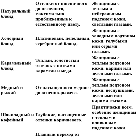
Оттенки от пшеничного
Женщинам с
до песочного,
теплым и
Натуральный
максимально
нейтральным
блонд
приближенные к
подтоном кожи,
естественному цвету.
светлыми глазами.
Женщинам с
холодным подтоном
Холодный
Платиновый, пепельный,
кожи, голубыми
блонд
серебристый блонд.
или серыми
глазами.
Женщинам с
Теплый, золотистый
Карамельный
теплым подтоном
оттенок с нотками
блонд
кожи, карими или
карамели и меда.
зелеными глазами.
Женщинам с
теплым подтоном
Медный и
От насыщенного медного
кожи, веснушками,
рыжий
до огненно-рыжего.
зелеными или
карими глазами.
Практически всем,
особенно женщинам
Шоколадный и
Глубокие, насыщенные
с теплым и
кофейный
оттенки коричневого.
оливковым
подтоном кожи.
Плавный переход от