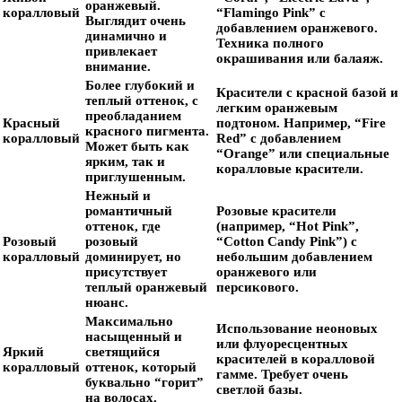
оранжевый.
коралловый
“Flamingo Pink” с
Выглядит очень
добавлением оранжевого.
динамично и
Техника полного
привлекает
окрашивания или балаяж.
внимание.
Более глубокий и
Красители с красной базой и
теплый оттенок, с
легким оранжевым
преобладанием
Красный
подтоном. Например, “Fire
красного пигмента.
коралловый
Red” с добавлением
Может быть как
“Orange” или специальные
ярким, так и
коралловые красители.
приглушенным.
Нежный и
романтичный
Розовые красители
оттенок, где
(например, “Hot Pink”,
Розовый
розовый
“Cotton Candy Pink”) с
коралловый
доминирует, но
небольшим добавлением
присутствует
оранжевого или
теплый оранжевый
персикового.
нюанс.
Максимально
Использование неоновых
насыщенный и
или флуоресцентных
Яркий
светящийся
красителей в коралловой
коралловый
оттенок, который
гамме. Требует очень
буквально “горит”
светлой базы.
на волосах.