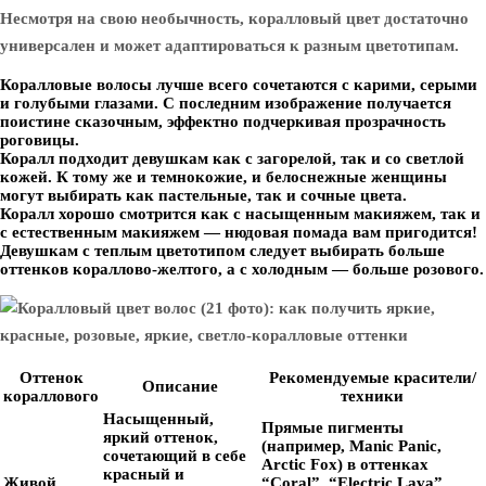
Несмотря на свою необычность, коралловый цвет достаточно
универсален и может адаптироваться к разным цветотипам.
Коралловые волосы лучше всего сочетаются с карими, серыми
и голубыми глазами. С последним изображение получается
поистине сказочным, эффектно подчеркивая прозрачность
роговицы.
Коралл подходит девушкам как с загорелой, так и со светлой
кожей. К тому же и темнокожие, и белоснежные женщины
могут выбирать как пастельные, так и сочные цвета.
Коралл хорошо смотрится как с насыщенным макияжем, так и
с естественным макияжем — нюдовая помада вам пригодится!
Девушкам с теплым цветотипом следует выбирать больше
оттенков кораллово-желтого, а с холодным — больше розового.
Оттенок
Рекомендуемые красители/
Описание
кораллового
техники
Насыщенный,
Прямые пигменты
яркий оттенок,
(например, Manic Panic,
сочетающий в себе
Arctic Fox) в оттенках
красный и
Живой
“Coral”, “Electric Lava”,