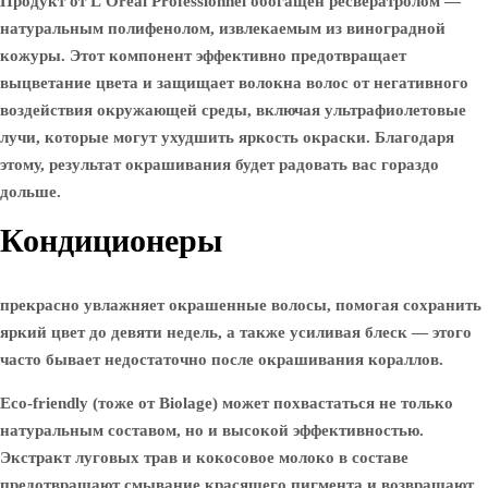
Продукт от L’Oréal Professionnel обогащен ресвератролом —
натуральным полифенолом, извлекаемым из виноградной
кожуры. Этот компонент эффективно предотвращает
выцветание цвета и защищает волокна волос от негативного
воздействия окружающей среды, включая ультрафиолетовые
лучи, которые могут ухудшить яркость окраски. Благодаря
этому, результат окрашивания будет радовать вас гораздо
дольше.
Кондиционеры
прекрасно увлажняет окрашенные волосы, помогая сохранить
яркий цвет до девяти недель, а также усиливая блеск — этого
часто бывает недостаточно после окрашивания кораллов.
Eco-friendly (тоже от Biolage) может похвастаться не только
натуральным составом, но и высокой эффективностью.
Экстракт луговых трав и кокосовое молоко в составе
предотвращают смывание красящего пигмента и возвращают