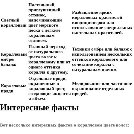
Пастельный,
приглушенный
Разбавление ярких
оттенок,
коралловых красителей
Светлый
напоминающий
кондиционером или
коралловый
цвет морского
использование специальных
песка с легким
пастельных красителей.
коралловым
отливом.
Плавный переход
Техники омбре или балаяж с
от натурального
Коралловый
использованием нескольких
цвета волос к
омбре/
оттенков кораллового или
коралловому или от
балаяж
сочетание коралла с
одного оттенка
натуральным цветом.
коралла к другому.
Отдельные пряди,
окрашенные в
Мелирование или частичное
Коралловые
коралловый цвет,
окрашивание отдельных
пряди
создающие акценты
прядей.
и объем.
Интересные факты
Вот несколько интересных фактов о коралловом цвете волос: