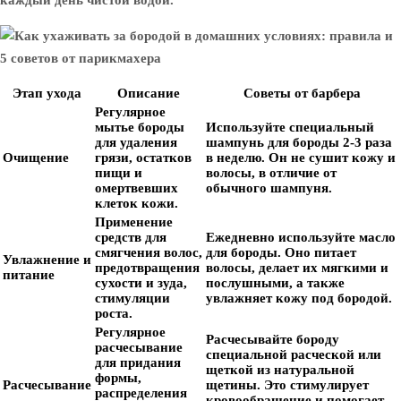
каждый день чистой водой.
Этап ухода
Описание
Советы от барбера
Регулярное
мытье бороды
Используйте специальный
для удаления
шампунь для бороды 2-3 раза
Очищение
грязи, остатков
в неделю. Он не сушит кожу и
пищи и
волосы, в отличие от
омертвевших
обычного шампуня.
клеток кожи.
Применение
средств для
Ежедневно используйте масло
смягчения волос,
для бороды. Оно питает
Увлажнение и
предотвращения
волосы, делает их мягкими и
питание
сухости и зуда,
послушными, а также
стимуляции
увлажняет кожу под бородой.
роста.
Регулярное
Расчесывайте бороду
расчесывание
специальной расческой или
для придания
щеткой из натуральной
формы,
Расчесывание
щетины. Это стимулирует
распределения
кровообращение и помогает