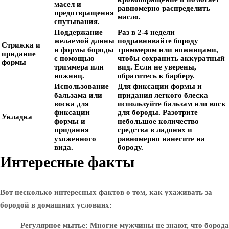
масел и
равномерно распределить
предотвращения
масло.
спутывания.
Поддержание
Раз в 2-4 недели
желаемой длины
подравнивайте бороду
Стрижка и
и формы бороды
триммером или ножницами,
придание
с помощью
чтобы сохранить аккуратный
формы
триммера или
вид. Если не уверены,
ножниц.
обратитесь к барберу.
Использование
Для фиксации формы и
бальзама или
придания легкого блеска
воска для
используйте бальзам или воск
фиксации
для бороды. Разотрите
Укладка
формы и
небольшое количество
придания
средства в ладонях и
ухоженного
равномерно нанесите на
вида.
бороду.
Интересные факты
Вот несколько интересных фактов о том, как ухаживать за
бородой в домашних условиях:
Регулярное мытье
: Многие мужчины не знают, что борода