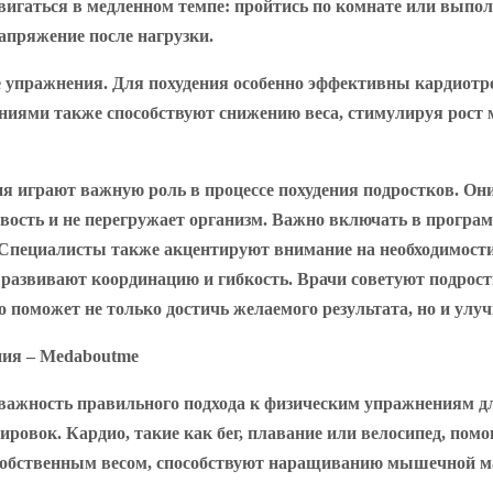
вигаться в медленном темпе: пройтись по комнате или выпол
апряжение после нагрузки.
 упражнения. Для похудения особенно эффективны кардиотрен
ениями также способствуют снижению веса, стимулируя рост
 играют важную роль в процессе похудения подростков. Они
ивость и не перегружает организм. Важно включать в програ
пециалисты также акцентируют внимание на необходимости
 и развивают координацию и гибкость. Врачи советуют подрос
 поможет не только достичь желаемого результата, но и улу
важность правильного подхода к физическим упражнениям дл
ровок. Кардио, такие как бег, плавание или велосипед, пом
собственным весом, способствуют наращиванию мышечной мас