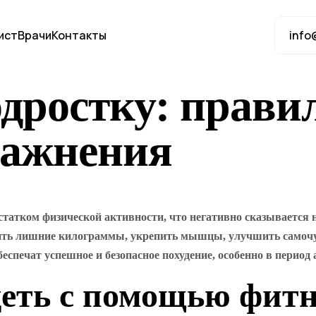
ист
Врачи
Контакты
info
одростку: прав
ражнения
атком физической активности, что негативно сказывается на
сить лишние килограммы, укрепить мышцы, улучшить самочу
спечат успешное и безопасное похудение, особенно в период 
деть с помощью фитн