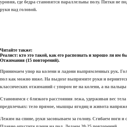
уровня, где бедра становятся параллельны полу. Пятки не 
руки над головой.
Читайте также:
Реалист: кто это такой, как его распознать и хорошо ли им б
Отжимания (15 повторений).
Принимаем упор на колени и ладони выпрямленных рук. Голе
пол как можно ниже. На выдохе выпрямите руки и вернитесь 
классических отжиманий с упором не на колени, а на пальцы 
Становимся с близкого расстояния лежа, удерживая вес тела 
предплечьях: тело прямое, мышцы ягодиц и живота напряжен
Лежим на спине, руки засовываем за голову. Сгибаем ноги 
Плавно опустите плечи на пол. Делаем 20-25 повторений.