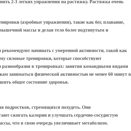
нить 2-3 легких упражнения на растяжку. Растяжка очень
ировки (аэробные упражнения), такие как бег, плавание,
 мышечной массы и делая тело более подтянутым и
 рекомендуют начинать с умеренной активности, такой как
мму силовые тренировки, которые способствуют
 разнообразия в тренировках: занятия командными видами
ткам заниматься физической активностью не менее 60 минут в
чшить общее состояние здоровья.
я подростков, стремящихся похудеть. Они
огают сжигать калории и улучшать сердечно-сосудистую
сы, что в свою очередь увеличивает метаболизм.