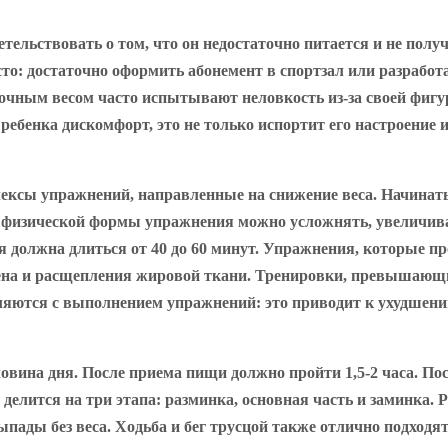
тельствовать о том, что он недостаточно питается и не полу
то: достаточно оформить абонемент в спортзал или разработ
точным весом часто испытывают неловкость из-за своей фигу
 ребенка дискомфорт, это не только испортит его настроение
сы упражнений, направленные на снижение веса. Начинать сл
я физической формы упражнения можно усложнять, увеличив
я должна длиться от 40 до 60 минут. Упражнения, которые п
гена и расщепления жировой ткани. Тренировки, превышающие
яются с выполнением упражнений: это приводит к ухудшен
вина дня. После приема пищи должно пройти 1,5-2 часа. По
а делится на три этапа: разминка, основная часть и заминка.
пады без веса. Ходьба и бег трусцой также отлично подход