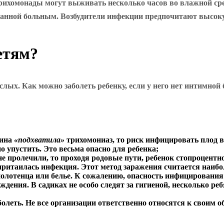
трихомонады могут выживать несколько часов во влажной ср
ованной больным. Возбудители инфекции предпочитают высоку
етям?
слых. Как можно заболеть ребенку, если у него нет интимной
щина
«подхватила»
трихомониаз, то риск инфицировать плод ве
упустить. Это весьма опасно для ребенка;
пролечили, то проходя родовые пути, ребенок стопроцентно з
ритаилась инфекция. Этот метод заражения считается наибо
олотенца или белье. К сожалению, опасность инфицирования е
дения. В садиках не особо следят за гигиеной, несколько р
олеть. Не все организации ответственно относятся к своим о