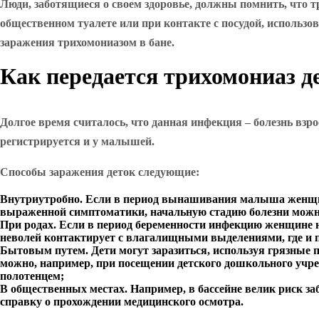
Люди, заботящиеся о своем здоровье, должны помнить, что 
общественном туалете или при контакте с посудой, использ
заражения трихомониазом в бане.
Как передается трихомониаз д
Долгое время считалось, что данная инфекция – болезнь взро
регистрируется и у малышей.
Способы заражения деток следующие:
Внутриутробно. Если в период вынашивания малыша жен
выраженной симптоматики, начальную стадию болезни можно 
При родах. Если в период беременности инфекцию женщине не 
неволей контактирует с влагалищными выделениями, где и п
Бытовым путем. Дети могут заразиться, используя грязные п
можно, например, при посещении детского дошкольного учреж
полотенцем;
В общественных местах. Например, в бассейне велик риск заб
справку о прохождении медицинского осмотра.