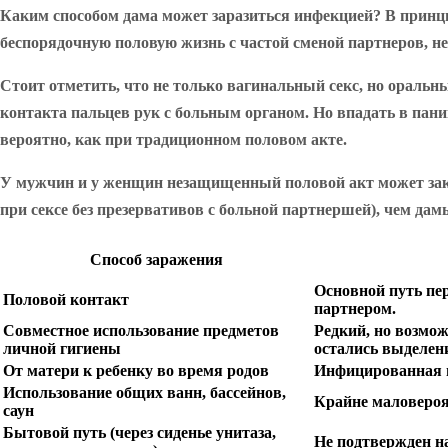
Каким способом дама может заразиться инфекцией? В принци
беспорядочную половую жизнь с частой сменой партнеров, нео
Стоит отметить, что не только вагинальный секс, но ораль
контакта пальцев рук с больным органом. Но впадать в пани
вероятно, как при традиционном половом акте.
У мужчин и у женщин незащищенный половой акт может зако
при сексе без презервативов с больной партнершей), чем да
Способ заражения
Основной путь пе
Половой контакт
партнером.
Совместное использование предметов
Редкий, но возмож
личной гигиены
остались выделен
От матери к ребенку во время родов
Инфицированная м
Использование общих ванн, бассейнов,
Крайне маловероят
саун
Бытовой путь (через сиденье унитаза,
Не подтвержден н