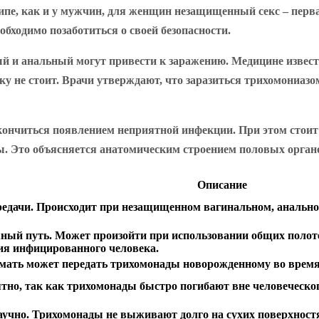
пе, как и у мужчин, для женщин незащищенный секс – перва
бходимо позаботиться о своей безопасности.
ный и анальный могут привести к заражению. Медицине извес
ку не стоит. Врачи утверждают, что заразиться трихомониазо
нчиться появлением неприятной инфекции. При этом стоит с
мы. Это объясняется анатомическим строением половых орган
Описание
редачи. Происходит при незащищенном вагинальном, анальн
ный путь. Может произойти при использовании общих полотен
ия инфицированного человека.
ать может передать трихомонады новорожденному во время 
но, так как трихомонады быстро погибают вне человеческого
аучно. Трихомонады не выживают долго на сухих поверхност