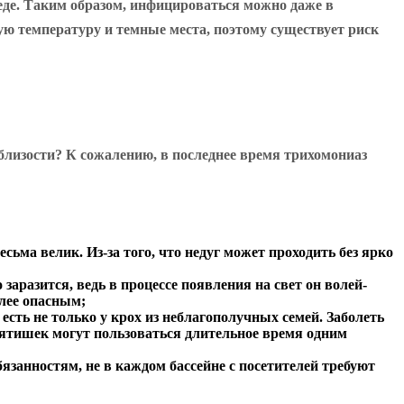
еде. Таким образом, инфицироваться можно даже в
ю температуру и темные места, поэтому существует риск
 близости? К сожалению, в последнее время трихомониаз
сьма велик. Из-за того, что недуг может проходить без ярко
аразится, ведь в процессе появления на свет он волей-
лее опасным;
сть не только у крох из неблагополучных семей. Заболеть
ебятишек могут пользоваться длительное время одним
бязанностям, не в каждом бассейне с посетителей требуют