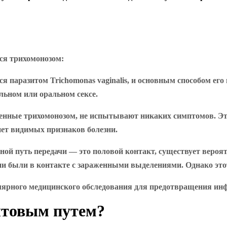
ься трихомонозом:
ся паразитом Trichomonas vaginalis, и основным способом ег
льном или оральном сексе.
женные трихомонозом, не испытывают никаких симптомов. Это
 нет видимых признаков болезни.
вной путь передачи — это половой контакт, существует вероя
они были в контакте с зараженными выделениями. Однако это
улярного медицинского обследования для предотвращения и
ытовым путем?