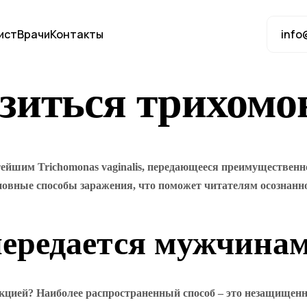
ист
Врачи
Контакты
info
зиться трихомо
ейшим Trichomonas vaginalis, передающееся преимущественн
новные способы заражения, что поможет читателям осознанно
передается мужчина
екцией? Наиболее распространенный способ – это незащищен