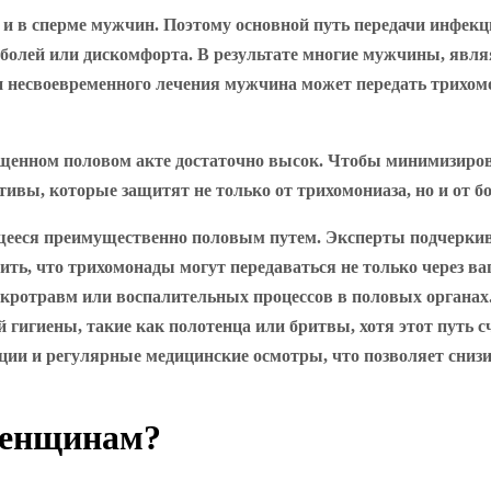
 в сперме мужчин. Поэтому основной путь передачи инфекци
 болей или дискомфорта. В результате многие мужчины, явля
 и несвоевременного лечения мужчина может передать трихом
щенном половом акте достаточно высок. Чтобы минимизирова
ивы, которые защитят не только от трихомониаза, но и от бо
щееся преимущественно половым путем. Эксперты подчерки
ь, что трихомонады могут передаваться не только через ваг
микротравм или воспалительных процессов в половых органа
 гигиены, такие как полотенца или бритвы, хотя этот путь
ции и регулярные медицинские осмотры, что позволяет сниз
женщинам?