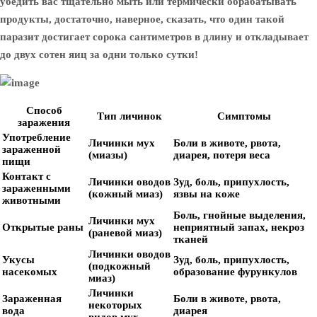
убедить вас тщательно мыть или термически обрабатывать
продукты, достаточно, наверное, сказать, что один такой
паразит достигает сорока сантиметров в длину и откладывает
до двух сотен яиц за одни только сутки!
Способ
Тип личинок
Симптомы
заражения
Употребление
Личинки мух
Боли в животе, рвота,
зараженной
(миазы)
диарея, потеря веса
пищи
Контакт с
Личинки оводов
Зуд, боль, припухлость,
зараженными
(кожный миаз)
язвы на коже
животными
Боль, гнойные выделения,
Личинки мух
Открытые раны
неприятный запах, некроз
(раневой миаз)
тканей
Личинки оводов
Укусы
Зуд, боль, припухлость,
(подкожный
насекомых
образование фурункулов
миаз)
Личинки
Зараженная
Боли в животе, рвота,
некоторых
вода
диарея