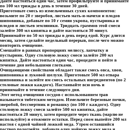
Дайте настояться один час, затем профильтруйте и принимайте
по 100 мл трижды в день в течение 30 дней.
Приготовьте смесь из измельченных сухих компонентов:
возьмите по 20 г зверобоя, листьев мать-и-мачехи и плодов
шиповника, добавьте по 10 г семян укропа, пустырника и
плодов и листьев земляники. Тридцать граммов этой смеси
залейте 300 мл кипятка и дайте настояться 30 минут.
Принимайте по 50 мл трижды в день перед едой. Курс длится
месяц, затем сделайте недельный перерыв, после чего можно
повторить очищение.
Смешайте в равных пропорциях мелиссу, лапчатку и
пустырник. Одну столовую ложку смеси залейте 200 мл
кипятка. Дайте настояться один час, процедите и пейте в
течение дня небольшими глотками.
Очищающими свойствами обладает также смесь овса, хвои,
шиповника и луковой шелухи. Приготовьте 500 мл отвара
шиповника и залейте им смесь остальных ингредиентов (по 2
столовые ложки каждого). Настаивайте всю ночь и
принимайте в течение следующего дня.
Этот метод очищения сосудов с использованием трав
называется
тибетским методом
. Измельчите березовые почки,
зверобой, бессмертник и ромашку (по 100 г каждого). Одну
столовую ложку смеси залейте 500 мл кипятка, дайте
настояться 20 минут, затем процедите через ткань (марлю не
используйте) и отожмите остатки. Перед сном выпейте 200 мл
настоя с одной чайной ложкой меда. Утром оставшийся
раствор подогрейте, добавьте одну чайную ложку меда и