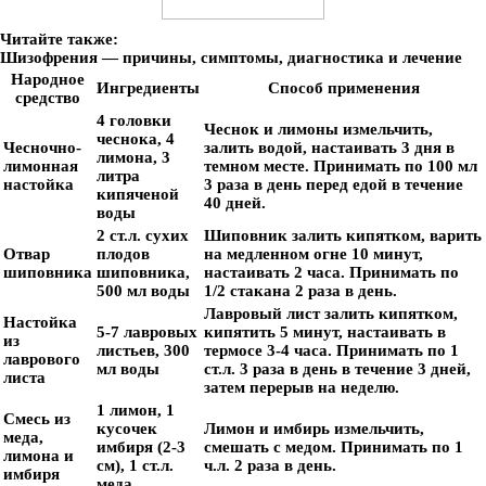
Читайте также:
Шизофрения — причины, симптомы, диагностика и лечение
Народное
Ингредиенты
Способ применения
средство
4 головки
Чеснок и лимоны измельчить,
чеснока, 4
Чесночно-
залить водой, настаивать 3 дня в
лимона, 3
лимонная
темном месте. Принимать по 100 мл
литра
настойка
3 раза в день перед едой в течение
кипяченой
40 дней.
воды
2 ст.л. сухих
Шиповник залить кипятком, варить
Отвар
плодов
на медленном огне 10 минут,
шиповника
шиповника,
настаивать 2 часа. Принимать по
500 мл воды
1/2 стакана 2 раза в день.
Лавровый лист залить кипятком,
Настойка
5-7 лавровых
кипятить 5 минут, настаивать в
из
листьев, 300
термосе 3-4 часа. Принимать по 1
лаврового
мл воды
ст.л. 3 раза в день в течение 3 дней,
листа
затем перерыв на неделю.
1 лимон, 1
Смесь из
кусочек
Лимон и имбирь измельчить,
меда,
имбиря (2-3
смешать с медом. Принимать по 1
лимона и
см), 1 ст.л.
ч.л. 2 раза в день.
имбиря
меда