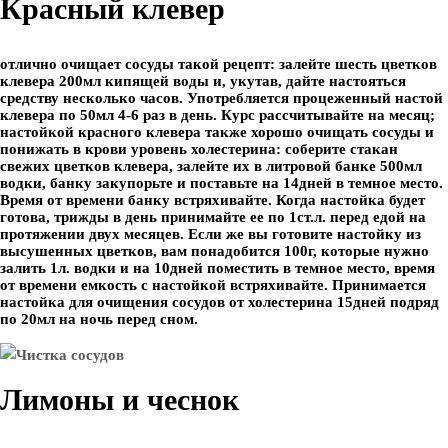
Красный клевер
отлично очищает сосуды такой рецепт: залейте шесть цветков
клевера 200мл кипящей воды и, укутав, дайте настояться
средству несколько часов. Употребляется процеженный настой
клевера по 50мл 4-6 раз в день. Курс рассчитывайте на месяц;
настойкой красного клевера также хорошо очищать сосуды и
понижать в крови уровень холестерина: соберите стакан
свежих цветков клевера, залейте их в литровой банке 500мл
водки, банку закупорьте и поставьте на 14дней в темное место.
Время от времени банку встряхивайте. Когда настойка будет
готова, трижды в день принимайте ее по 1ст.л. перед едой на
протяжении двух месяцев. Если же вы готовите настойку из
высушенных цветков, вам понадобится 100г, которые нужно
залить 1л. водки и на 10дней поместить в темное место, время
от времени емкость с настойкой встряхивайте. Принимается
настойка для очищения сосудов от холестерина 15дней подряд
по 20мл на ночь перед сном.
Лимоны и чеснок