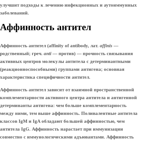
улучшит подходы к лечению инфекционных и аутоиммунных
заболеваний.
Аффинность антител
Аффинность антител (affinity of antibody, лат.
affinis
—
родственный; греч.
anti
— против) — прочность связывания
активных центров молекулы антитела с детерминантными
(реакционноспособными) группами антигена; основная
характеристика специфичности антител.
Аффинность антител зависит от взаимной пространственной
комплементарности активного центра антитела и антигенной
детерминанты антигена: чем больше комплементарность
между ними, тем выше аффинность. Поливалентные антитела
классов IgM и IgA обладают большей аффинностью, чем
антитела IgG. Аффинность нарастает при иммунизации
совместно с иммунологическими адъювантами. Аффинность