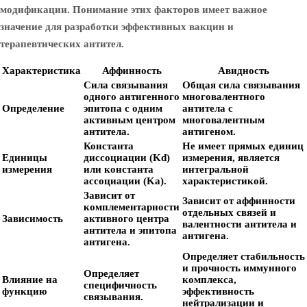
модификации. Понимание этих факторов имеет важное
значение для разработки эффективных вакцин и
терапевтических антител.
Характеристика
Аффинность
Авидность
Сила связывания
Общая сила связывания
одного антигенного
многовалентного
Определение
эпитопа с одним
антитела с
активным центром
многовалентным
антитела.
антигеном.
Константа
Не имеет прямых единиц
Единицы
диссоциации (Kd)
измерения, является
измерения
или константа
интегральной
ассоциации (Ka).
характеристикой.
Зависит от
Зависит от аффинности
комплементарности
отдельных связей и
Зависимость
активного центра
валентности антитела и
антитела и эпитопа
антигена.
антигена.
Определяет стабильность
и прочность иммунного
Определяет
Влияние на
комплекса,
специфичность
функцию
эффективность
связывания.
нейтрализации и