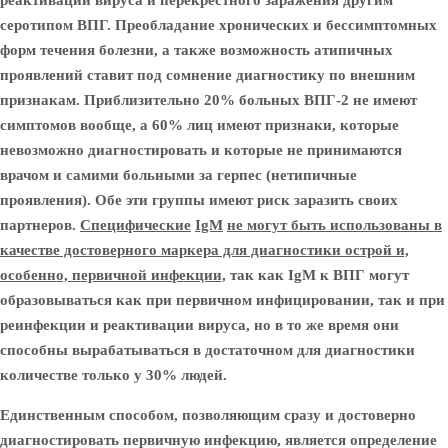
реактивации вируса и перекрестного заражения другим
серотипом ВПГ. Преобладание хронических и бессимптомных
форм течения болезни, а также возможность атипичных
проявлений ставит под сомнение диагностику по внешним
признакам. Приблизительно 20% больных ВПГ-2 не имеют
симптомов вообще, а 60% лиц имеют признаки, которые
невозможно диагностировать и которые не принимаются
врачом и самими больными за герпес (нетипичные
проявления). Обе эти группы имеют риск заразить своих
партнеров.
Специфические
IgM
не могут быть использованы в
качестве достоверного маркера для диагностики острой и,
особенно, первичной инфекции,
так как IgM к ВПГ могут
образовываться как при первичном инфицировании, так и при
реинфекции и реактивации вируса, но в то же время они
способны вырабатываться в достаточном для диагностики
количестве только у 30% людей.
Единственным способом, позволяющим сразу и достоверно
диагностировать первичную инфекцию, является определение