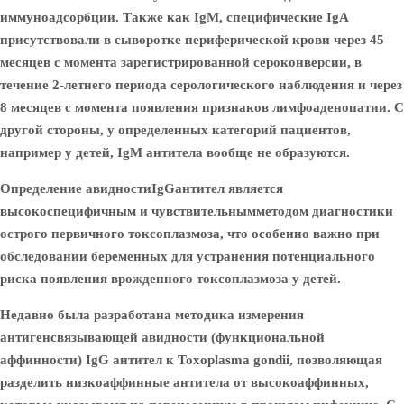
иммуноадсорбции. Также как IgM, специфические IgA
присутствовали в сыворотке периферической крови через 45
месяцев с момента зарегистрированной сероконверсии, в
течение 2-летнего периода серологического наблюдения и через
8 месяцев с момента появления признаков лимфоаденопатии. С
другой стороны, у определенных категорий пациентов,
например у детей, IgM антитела вообще не образуются.
Определение авидности
IgG
антител является
высокоспецифичным и чувствительным
методом диагностики
острого первичного токсоплазмоза, что особенно важно при
обследовании беременных для устранения потенциального
риска появления врожденного токсоплазмоза у детей.
Недавно была разработана методика измерения
антигенсвязывающей авидности (функциональной
аффинности) IgG антител к Toxoplasma gondii, позволяющая
разделить низкоаффинные антитела от высокоаффинных,