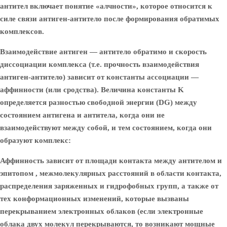
антител включает понятие «алчности», которое относится к
силе связи антиген-антитело после формирования обратимых
комплексов.
Взаимодействие антиген — антитело обратимо и скорость
диссоциации комплекса (т.е. прочность взаимодействия
антиген-антитело) зависит от константы ассоциации —
аффинности (или сродства). Величина константы K
определяется разностью свободной энергии (DG) между
состоянием антигена и антитела, когда они не
взаимодействуют между собой, и тем состоянием, когда они
образуют комплекс:
Аффинность зависит от площади контакта между антителом и
эпитопом , межмолекулярных расстояний в области контакта,
распределения заряженных и гидрофобных групп, а также от
тех конформационных изменений, которые вызваны
перекрыванием электронных облаков (если электронные
облака двух молекул перекрываются, то возникают мощные