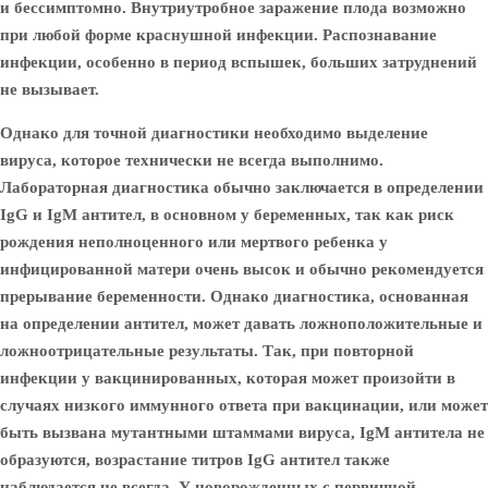
и бессимптомно. Внутриутробное заражение плода возможно
при любой форме краснушной инфекции. Распознавание
инфекции, особенно в период вспышек, больших затруднений
не вызывает.
Однако для точной диагностики необходимо выделение
вируса, которое технически не всегда выполнимо.
Лабораторная диагностика обычно заключается в определении
IgG и IgM антител, в основном у беременных, так как риск
рождения неполноценного или мертвого ребенка у
инфицированной матери очень высок и обычно рекомендуется
прерывание беременности. Однако диагностика, основанная
на определении антител, может давать ложноположительные и
ложноотрицательные результаты. Так, при повторной
инфекции у вакцинированных, которая может произойти в
случаях низкого иммунного ответа при вакцинации, или может
быть вызвана мутантными штаммами вируса, IgM антитела не
образуются, возрастание титров IgG антител также
наблюдается не всегда.
У новорожденных с первичной