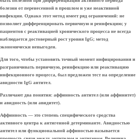
быть полезной при дифференциации активного периода
болезни от перенесенной в прошлом и уже неактивной
инфекции. Однако этот метод имеет ряд ограничений: не
позволяет дифференцировать первичную и реинфекцию; у
пациентов с реактивацией хронического процесса не всегда
наблюдается достоверный рост уровня IgG; метод
экономически невыгоден.
Для того, чтобы установить точный момент инфицирования и
разграничивать первичную, реинфекцию или реактивацию
инфекционного процесса, был предложен тест на определение
авидности IgG антител.
Различают два понятия: аффинность антител (или аффинитет)
и авидность (или авидитет).
Аффинность — это степень специфического сродства
активного центра к антигенной детерминанте. Авидностью
антител или функциональной аффиностью называется
прочность связи между антителом и антигеном. Величина