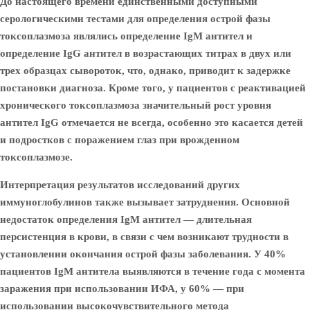
До настоящего времени единственными доступными
серологическими тестами для определения острой фазы
токсоплазмоза являлись определение IgM антител и
определение IgG антител в возрастающих титрах в двух или
трех образцах сывороток, что, однако, приводит к задержке
постановки диагноза. Кроме того, у пациентов с реактивацией
хронического токсоплазмоза значительный рост уровня
антител IgG отмечается не всегда, особенно это касается детей
и подростков с поражением глаз при врожденном
токсоплазмозе.
Интерпретация результатов исследований других
иммуноглобулинов также вызывает затруднения. Основной
недостаток определения IgM антител — длительная
персистенция в крови, в связи с чем возникают трудности в
установлении окончания острой фазы заболевания. У 40%
пациентов IgM антитела выявляются в течение года с момента
заражения при использовании ИФА, у 60% — при
использовании высокочувствительного метода