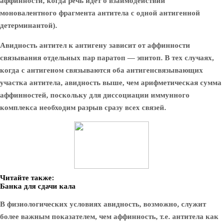
аффинности, когда речь идет о взаимодействии
моновалентного фрагмента антитела с одной антигенной
детерминантой).
Авидность антител к антигену зависит от аффинности
связывания отдельных пар паратоп — эпитоп. В тех случаях,
когда с антигеном связываются оба антигенсвязывающих
участка антитела, авидность выше, чем арифметическая сумма
аффинностей, поскольку для диссоциации иммунного
комплекса необходим разрыв сразу всех связей.
Читайте также:
Банка для сдачи кала
В физиологических условиях авидность, возможно, служит
более важным показателем, чем аффинность, т.е. антитела как