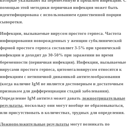
которые указывают на перенесенную в прошлом инфекцию. С
помощью этой методики первичная инфекция может быть
идентифицирована с использованием единственной порции
сыворотки.
Инфекции, вызываемые вирусом простого герпеса.
Частота
инфицирования новорожденных у женщин субклинической
формой простого герпеса составляет 3-5% при хронической
инфекции и доходит до 30-50% при заражении во время
беременности (первичная инфекция). Инфекции, вызываемые
вирусами простого герпеса, цитомегаловирусом относятся к
инфекциям с нетипичной динамикой антителообразования
(когда наличие IgM не является достоверным и достаточным
признаком для дифференциации стадий заболевания).
Определение IgM антител может давать
ложноотрицательные
результаты
, поскольку они могут вообще не образовываться,
или присутствовать в количествах, трудных для определения.
Ложноположительные результаты
могут возникать по