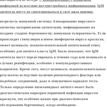
инфекцией вследствие внутриутробного инфицирования,
IgM
антитела могут не синтезироваться в силу ряда причин:
незрелость иммунной системы; блокирование вирусного
антигена материнскими антителами; инфицирование на
поздних стадиях беременности; иммунная толерантность. Если
происходит стимуляция клонов лимфоцитов вируса краснухи,
может возникать ложноположительный антительный ответ,
особенно для антител класса IgM. Было показано, что IgM
антитела могут персистировать в течение года или возникать в
случаях реинфекции, особенно у иммунодепрессивных
пациентов. Кроме того, могут возникать ложноположительные
результаты вследствие наличия ревматоидного фактора или
подобных соединений, даже в ловушечном варианте теста.
Только определение низкоавидных антител может быть
диагностическим маркером первичной инфекции вирусом
краснухи, что особенно важно при диагностическом
обследовании беременных, когда необходимо