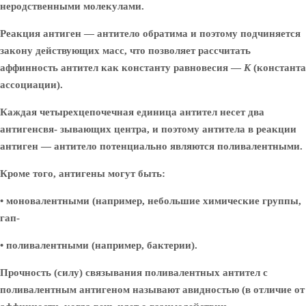
неродственными молекулами.
Реакция антиген — антитело обратима и поэтому подчиняется
закону действующих масс, что позволяет рассчитать
аффинность антител как константу равновесия —
К
(константа
ассоциации).
Каждая четырехцепочечная единица антител несет два
антигенсвя- зывающих центра, и поэтому антитела в реакции
антиген — антитело потенциально являются поливалентными.
Кроме того, антигены могут быть:
• моновалентными (например, небольшие химические группы,
гап-
• поливалентными (например, бактерии).
Прочность (силу) связывания поливалентных антител с
поливалентным антигеном называют авидностью (в отличие от