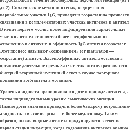
возрастающей в течение последующих недель или месяцев (от 1
до 7). Соматические мутации в генах, кодирующих
вариабельные участки IgG, приводят к возрастанию прочности
связывания в комплементарных участках антигенов и антител.
В конце первого месяца после инфицирования вариабельные
участки антител становятся более специфичными по
отношению к антигену, и аффинность IgG антител возрастает.
Этот процесс называют «созреванием» (от maturation —
созревание) антител. Высокоаффинные антитела остаются в
организме длительное время. За счет этих антител развивается
быстрый вторичный иммунный ответ в случае повторного
попадания возбудителя в организм.
Уровень авидности пропорционален дозе и природе антигена, а
также индивидуальному уровню соматических мутаций.
Низкие дозы антигена приводят к более быстрому возрастанию
авидности, а высокие дозы — к более медленному. Таким
образом, низкоавидные антитела продуцируются в течение
первой стадии инфекции, когда содержание антигенов обычно