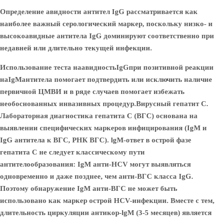
Определение авидности антител IgG рассматривается как
наиболее важный серологический маркер, поскольку низко- и
высокоавидные антитела IgG доминируют соответственно при
недавней или длительно текущей инфекции.
Использование теста на
авидность
IgG
при позитивной реакции
на
IgM
антитела помогает подтвердить или исключить наличие
первичной ЦМВИ и в ряде случаев помогает избежать
необоснованных инвазивных процедур.
Вирусный гепатит С.
Лабораторная диагностика гепатита С (ВГС) основана на
выявлении специфических маркеров инфицирования (IgM и
IgG антитела к ВГС, РНК ВГС). lgM-ответ в острой фазе
гепатита С не следует классическому пути
антителообразования: IgM анти-HCV могут выявляться
одновременно и даже позднее, чем анти-ВГС класса IgG.
Поэтому обнаружение IgM анти-ВГС не может быть
использовано как маркер острой HCV-инфекции. Вместе с тем,
длительность циркуляции антикор-lgM (3-5 месяцев) является