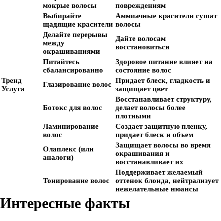
мокрые волосы
повреждениям
Выбирайте
Аммиачные красители сушат
щадящие красители
волосы
Делайте перерывы
Дайте волосам
между
восстановиться
окрашиваниями
Питайтесь
Здоровое питание влияет на
сбалансированно
состояние волос
Тренд
Придает блеск, гладкость и
Глазирование волос
Услуга
защищает цвет
Восстанавливает структуру,
Ботокс для волос
делает волосы более
плотными
Ламинирование
Создает защитную пленку,
волос
придает блеск и объем
Защищает волосы во время
Олаплекс (или
окрашивания и
аналоги)
восстанавливает их
Поддерживает желаемый
Тонирование волос
оттенок блонда, нейтрализует
нежелательные нюансы
Интересные факты