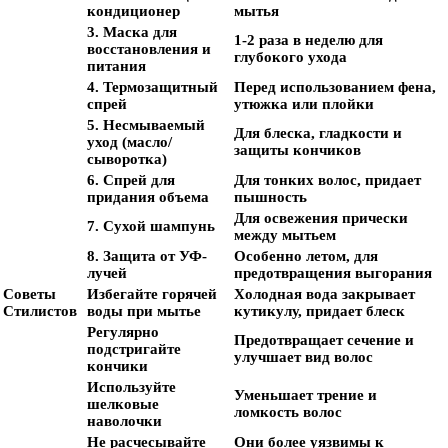
кондиционер
мытья
3. Маска для
1-2 раза в неделю для
восстановления и
глубокого ухода
питания
4. Термозащитный
Перед использованием фена,
спрей
утюжка или плойки
5. Несмываемый
Для блеска, гладкости и
уход (масло/
защиты кончиков
сыворотка)
6. Спрей для
Для тонких волос, придает
придания объема
пышность
Для освежения прически
7. Сухой шампунь
между мытьем
8. Защита от УФ-
Особенно летом, для
лучей
предотвращения выгорания
Советы
Избегайте горячей
Холодная вода закрывает
Стилистов
воды при мытье
кутикулу, придает блеск
Регулярно
Предотвращает сечение и
подстригайте
улучшает вид волос
кончики
Используйте
Уменьшает трение и
шелковые
ломкость волос
наволочки
Не расчесывайте
Они более уязвимы к