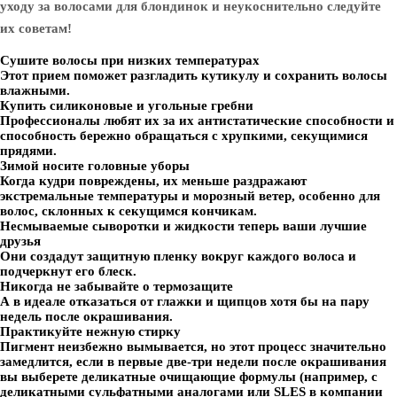
уходу за волосами для блондинок и неукоснительно следуйте
их советам!
Сушите волосы при низких температурах
Этот прием поможет разгладить кутикулу и сохранить волосы
влажными.
Купить силиконовые и угольные гребни
Профессионалы любят их за их антистатические способности и
способность бережно обращаться с хрупкими, секущимися
прядями.
Зимой носите головные уборы
Когда кудри повреждены, их меньше раздражают
экстремальные температуры и морозный ветер, особенно для
волос, склонных к секущимся кончикам.
Несмываемые сыворотки и жидкости теперь ваши лучшие
друзья
Они создадут защитную пленку вокруг каждого волоса и
подчеркнут его блеск.
Никогда не забывайте о термозащите
А в идеале отказаться от глажки и щипцов хотя бы на пару
недель после окрашивания.
Практикуйте нежную стирку
Пигмент неизбежно вымывается, но этот процесс значительно
замедлится, если в первые две-три недели после окрашивания
вы выберете деликатные очищающие формулы (например, с
деликатными сульфатными аналогами или SLES в компании