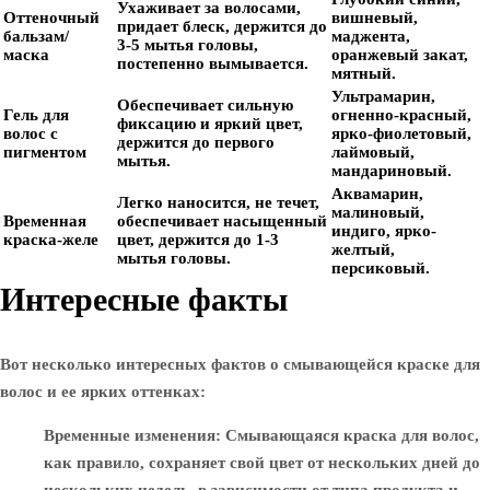
Ухаживает за волосами,
Оттеночный
вишневый,
придает блеск, держится до
бальзам/
маджента,
3-5 мытья головы,
маска
оранжевый закат,
постепенно вымывается.
мятный.
Ультрамарин,
Обеспечивает сильную
Гель для
огненно-красный,
фиксацию и яркий цвет,
волос с
ярко-фиолетовый,
держится до первого
пигментом
лаймовый,
мытья.
мандариновый.
Аквамарин,
Легко наносится, не течет,
малиновый,
Временная
обеспечивает насыщенный
индиго, ярко-
краска-желе
цвет, держится до 1-3
желтый,
мытья головы.
персиковый.
Интересные факты
Вот несколько интересных фактов о смывающейся краске для
волос и ее ярких оттенках:
Временные изменения
: Смывающаяся краска для волос,
как правило, сохраняет свой цвет от нескольких дней до