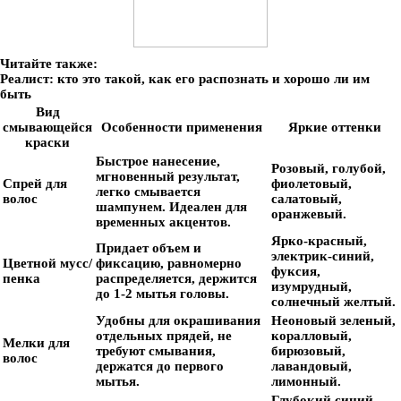
Читайте также:
Реалист: кто это такой, как его распознать и хорошо ли им
быть
Вид
смывающейся
Особенности применения
Яркие оттенки
краски
Быстрое нанесение,
Розовый, голубой,
мгновенный результат,
Спрей для
фиолетовый,
легко смывается
волос
салатовый,
шампунем. Идеален для
оранжевый.
временных акцентов.
Ярко-красный,
Придает объем и
электрик-синий,
Цветной мусс/
фиксацию, равномерно
фуксия,
пенка
распределяется, держится
изумрудный,
до 1-2 мытья головы.
солнечный желтый.
Удобны для окрашивания
Неоновый зеленый,
отдельных прядей, не
коралловый,
Мелки для
требуют смывания,
бирюзовый,
волос
держатся до первого
лавандовый,
мытья.
лимонный.
Глубокий синий,