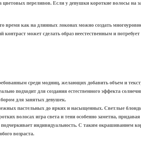
та цветовых переливов. Если у девушки короткие волосы на з
то время как на длинных локонах можно создать многоуровн
 контраст может сделать образ неестественным и потребует 
ребованным среди модниц, желающих добавить объем и текст
еально подходит для создания естественного эффекта солнеч
ыбором для занятых девушек.
 нежных пастельных до ярких и насыщенных. Светлые блонд
тких волосах игра света и тени особенно заметна, придавая
 и подчеркивает индивидуальность. С таким окрашиванием ко
бого возраста.