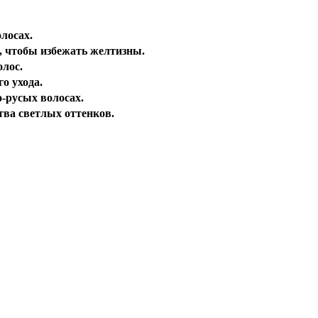
лосах.
, чтобы избежать желтизны.
олос.
о ухода.
-русых волосах.
тва светлых оттенков.