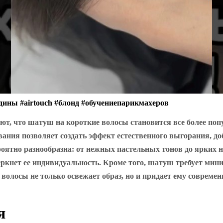
дины #airtouch #блонд #обучениепарикмахеров
ают, что шатуш на короткие волосы становится все более п
вания позволяет создать эффект естественного выгорания, д
оятно разнообразна: от нежных пастельных тонов до ярких 
кнет ее индивидуальность. Кроме того, шатуш требует мини
волосы не только освежает образ, но и придает ему современ
я