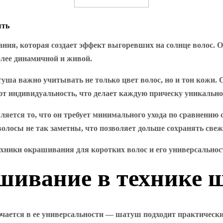
ыть
ия, которая создает эффект выгоревших на солнце волос. Он
более динамичной и живой.
туша важно учитывать не только цвет волос, но и тон кожи
т индивидуальность, что делает каждую прическу уникально
яется то, что он требует минимального ухода по сравнению
олосы не так заметны, что позволяет дольше сохранять све
ники окрашивания для коротких волос и его универсальност
шивание в технике 
ется в ее универсальности — шатуш подходит практически в