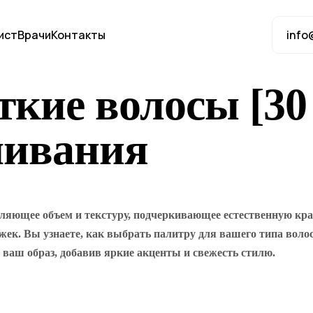
ист
Врачи
Контакты
info
кие волосы [30 
шивания
яющее объем и текстуру, подчеркивающее естественную крас
ек. Вы узнаете, как выбрать палитру для вашего типа волос 
аш образ, добавив яркие акценты и свежесть стилю.