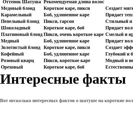
Оттенок Шатуша
Рекомендуемая длина волос
Медовый блонд
Короткое каре, пикси
Создает мягк
Карамельный
Боб, удлиненное каре
Придает теп
Пепельный блонд
Пикси, гарсон
Стильный и 
Шоколадный
Короткое каре, боб
Придает вол
Платиновый блонд
Пикси, очень короткое каре
Смелый и яр
Медный
Боб, удлиненное каре
Придает вол
Золотистый блонд
Короткое каре, пикси
Создает эфф
Кофейный
Боб, удлиненное каре
Глубокий и 
Розовый кварц
Пикси, короткое каре
Модный и не
Ореховый
Короткое каре, боб
Естественны
Интересные факты
Вот несколько интересных фактов о шатуше на короткие во