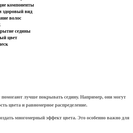
щие компоненты
м здоровый вид
ние волос
к
крытие седины
ный цвет
леск
 помогают лучше покрывать седину. Например, они могут
ть цвета и равномерное распределение.
оздать многомерный эффект цвета. Это особенно важно для