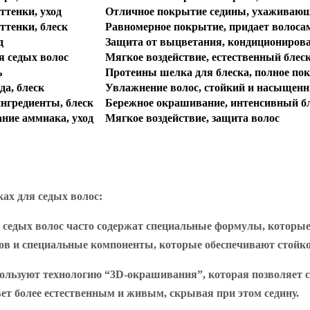
ттенки, уход
Отличное покрытие седины, ухаживаю
ттенки, блеск
Равномерное покрытие, придает волоса
д
Защита от выцветания, кондиционирова
я седых волос
Мягкое воздействие, естественный блес
ь
Протеины шелка для блеска, полное по
да, блеск
Увлажнение волос, стойкий и насыщен
нгредиенты, блеск
Бережное окрашивание, интенсивный б
ание аммиака, уход
Мягкое воздействие, защита волос
ах для седых волос:
 седых волос часто содержат специальные формулы, которые
в и специальные компоненты, которые обеспечивают стойкос
ользуют технологию “3D-окрашивания”, которая позволяет с
цвет более естественным и живым, скрывая при этом седину.