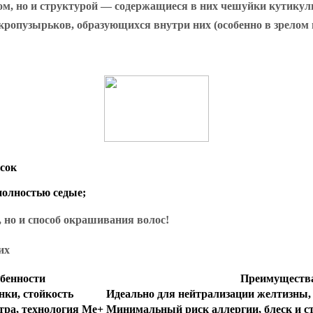
м, но и структурой — содержащиеся в них чешуйки кутикулы
кропузырьков, образующихся внутри них (особенно в зрелом в
асок
полностью седые;
, но и способ окрашивания волос!
бенности
Преимуществ
нки, стойкость
Идеально для нейтрализации желтизны,
ра, технология Me+
Минимальный риск аллергии, блеск и ст