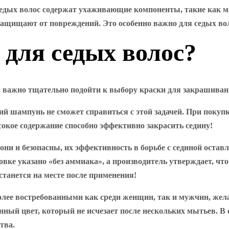
седых волос содержат ухаживающие компоненты, такие как м
 защищают от повреждений. Это особенно важно для седых во
 для седых волос?
важно тщательно подойти к выбору краски для закрашивани
 шампунь не сможет справиться с этой задачей. При покупке
сокое содержание способно эффективно закрасить седину!
они и безопасны, их эффективность в борьбе с сединой остав
вке указано «без аммиака», а производитель утверждает, что
останется на месте после применения!
более востребованными как среди женщин, так и мужчин, же
ный цвет, который не исчезает после нескольких мытьев. В о
тва.