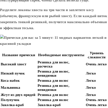
текстурирующий спрей, чтобы сделать волосы гуще.
Разделите локоны хвоста на три части и заплетите косу
(обычную, французскую или рыбий хвост). Если каждый виток
закрепить тонкой резинкой, получится максимально объемная
и эффектная тесьма.
Уровень
Название прически
Необходимые инструменты
сложности
Резинка для волос,
Высокий хвост
Очень легко
расческа
Резинка для волос,
Низкий пучок
Легко
невидимки
Коса набок
Резинка для волос
Легко
Резинка для волос,
Мальвинка
Легко
невидимки
Жгут из двух прядей
Резинка для волос
Легко
Полупучок
Резинка для волос
Очень легко
Заколка-краб
Заколка-краб
Очень легко