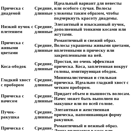
Идеальный вариант для невесты
Прическа с
Средние,
или особого случая. Волосы
диадемой
длинные
уложены таким образом, чтобы
подчеркнуть красоту диадемы.
Элегантный и изысканный пучок,
Низкий пучок с
Средние,
дополненный тонкими косами или
плетением
длинные
жгутами.
Романтичный и свежий образ.
Прическа с
Средние,
Волосы украшены живыми цветами,
живыми
длинные
вплетенными в прическу или
цветами
закрепленными на ней.
Простая, но очень эффектная
Средние,
Коса-ободок
прическа. Коса, заплетенная вокруг
длинные
головы, имитирующая ободок.
Минималистичная и стильная
Гладкий хвост
Средние,
прическа. Идеально гладкий хвост с
с пробором
длинные
четким пробором.
Придает объем и пышность волосам.
Прическа с
Средние,
Начес может быть выполнен на
начесом
длинные
макушке или по всей голове.
Элегантная и женственная
Пучок-
Средние,
прическа, напоминающая форму
ракушка
длинные
ракушки.
Романтичный и нежный образ.
Прическа с
Средние,
Лента вплетается в косу или