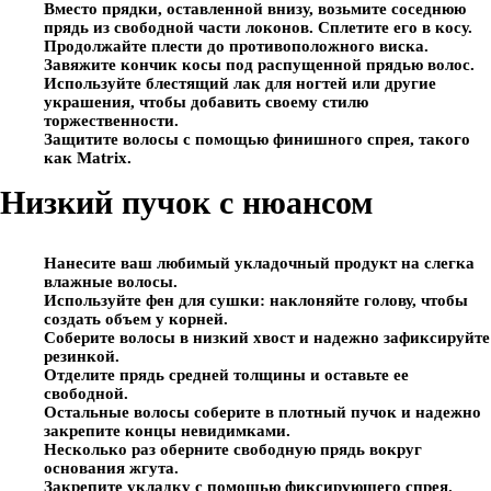
Вместо прядки, оставленной внизу, возьмите соседнюю
прядь из свободной части локонов. Сплетите его в косу.
Продолжайте плести до противоположного виска.
Завяжите кончик косы под распущенной прядью волос.
Используйте блестящий лак для ногтей или другие
украшения, чтобы добавить своему стилю
торжественности.
Защитите волосы с помощью финишного спрея, такого
как Matrix.
Низкий пучок с нюансом
Нанесите ваш любимый укладочный продукт на слегка
влажные волосы.
Используйте фен для сушки: наклоняйте голову, чтобы
создать объем у корней.
Соберите волосы в низкий хвост и надежно зафиксируйте
резинкой.
Отделите прядь средней толщины и оставьте ее
свободной.
Остальные волосы соберите в плотный пучок и надежно
закрепите концы невидимками.
Несколько раз оберните свободную прядь вокруг
основания жгута.
Закрепите укладку с помощью фиксирующего спрея.