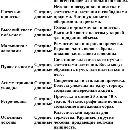
по всей голове или только по бокам.
Нежная и воздушная прическа с
Греческая
Средние,
элементами плетения и свободными
прическа
длинные
прядями. Часто украшается
ободками или цветами.
Смелая и динамичная прическа.
Высокий хвост
Средние,
Высокий хвост с начесом у корней
с объемом
длинные
для придания объема.
Романтичная и игривая прическа.
Мальвинка с
Средние,
Верхняя часть волос собрана,
локонами
длинные
нижняя часть завита в локоны.
Сочетание классического пучка с
Средние,
элементами плетения. Косы могут
Пучок с косами
длинные
обрамлять пучок или вплетаться в
него.
Современная и стильная прическа.
Асимметричная
Средние,
Волосы уложены на одну сторону,
укладка
длинные
создавая интересный акцент.
Прическа в стиле 20-х или 40-х
Средние,
Ретро-волны
годов. Четкие, графичные волны,
длинные
создающие винтажный образ.
Классический вариант для
Объемные
Средние,
торжества. Крупные, упругие
локоны
длинные
локоны, придающие волосам
пышность.