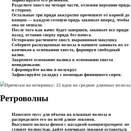
зафиксируйте его резинкой.
Разделите хвост на четыре части, отложив верхнюю прядь
в сторону.
Остальные три пряди аккуратно прочешите от корней до
концов — каждую готовую прядь закиньте вперед, чтобы
она не мешала.
После того как начес будет завершен, закиньте все пряди
назад, оставив сверху прядь без начеса.
Осторожно расчешите хвост, выравнивая макушку.
Соберите распущенные волосы и начните завивать их от
кончиков к основанию хвоста, формируя свободный
валик.
Закрепите основание валика к основанию хвоста
невидимками.
Сформируйте валик в полукруг.
Зафиксируйте укладку с помощью финишного спрея.
Ретроволны
Нанесите мусс для объема на влажные волосы и
распределите его по всей длине локонов.
Высушите волосы феном с насадкой-концентратором: не
сушите полностью, дайте кончикам локонов оставаться