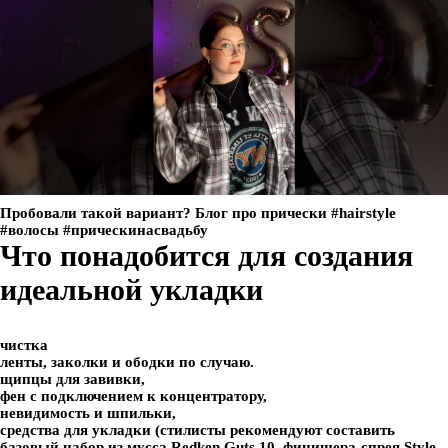
Пробовали такой вариант? Блог про прически #hairstyle
#волосы #прическинасвадьбу
Что понадобится для создания
идеальной укладки
чистка
ленты, заколки и ободки по случаю.
щипцы для завивки,
фен с подключением к концентратору,
невидимость и шпильки,
средства для укладки (стилисты рекомендуют составить
базовый набор из мусса Redken Guts 10, финишера-спрея Style