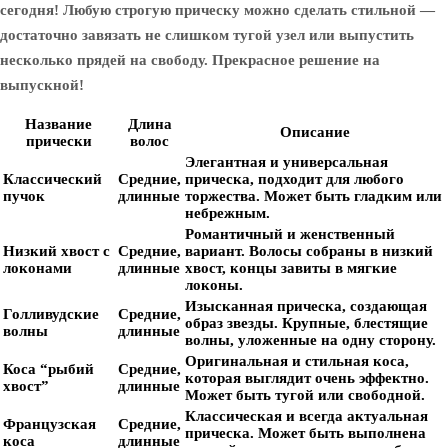
сегодня! Любую строгую прическу можно сделать стильной —
достаточно завязать не слишком тугой узел или выпустить
несколько прядей на свободу. Прекрасное решение на
выпускной!
Название
Длина
Описание
прически
волос
Элегантная и универсальная
Классический
Средние,
прическа, подходит для любого
пучок
длинные
торжества. Может быть гладким или
небрежным.
Романтичный и женственный
Низкий хвост с
Средние,
вариант. Волосы собраны в низкий
локонами
длинные
хвост, концы завиты в мягкие
локоны.
Изысканная прическа, создающая
Голливудские
Средние,
образ звезды. Крупные, блестящие
волны
длинные
волны, уложенные на одну сторону.
Оригинальная и стильная коса,
Коса “рыбий
Средние,
которая выглядит очень эффектно.
хвост”
длинные
Может быть тугой или свободной.
Классическая и всегда актуальная
Французская
Средние,
прическа. Может быть выполнена
коса
длинные