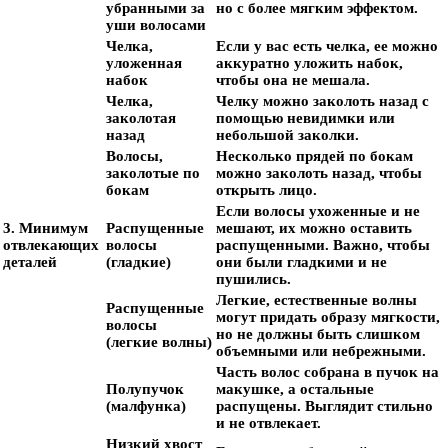
убранными за
но с более мягким эффектом.
уши волосами
Челка,
Если у вас есть челка, ее можно
уложенная
аккуратно уложить набок,
набок
чтобы она не мешала.
Челка,
Челку можно заколоть назад с
заколотая
помощью невидимки или
назад
небольшой заколки.
Волосы,
Несколько прядей по бокам
заколотые по
можно заколоть назад, чтобы
бокам
открыть лицо.
Если волосы ухоженные и не
3. Минимум
Распущенные
мешают, их можно оставить
отвлекающих
волосы
распущенными. Важно, чтобы
деталей
(гладкие)
они были гладкими и не
пушились.
Легкие, естественные волны
Распущенные
могут придать образу мягкости,
волосы
но не должны быть слишком
(легкие волны)
объемными или небрежными.
Часть волос собрана в пучок на
Полупучок
макушке, а остальные
(малфунка)
распущены. Выглядит стильно
и не отвлекает.
Низкий хвост