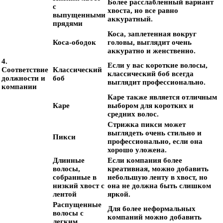
Более расслабленный вариант
с
хвоста, но все равно
выпущенными
аккуратный.
прядями
Коса, заплетенная вокруг
Коса-ободок
головы, выглядит очень
аккуратно и женственно.
4.
Если у вас короткие волосы,
Соответствие
Классический
классический боб всегда
должности и
боб
выглядит профессионально.
компании
Каре также является отличным
Каре
выбором для коротких и
средних волос.
Стрижка пикси может
выглядеть очень стильно и
Пикси
профессионально, если она
хорошо уложена.
Длинные
Если компания более
волосы,
креативная, можно добавить
собранные в
небольшую ленту в хвост, но
низкий хвост с
она не должна быть слишком
лентой
яркой.
Распущенные
Для более неформальных
волосы с
компаний можно добавить
легким