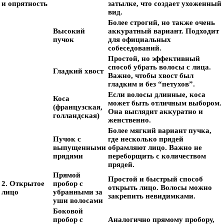
и опрятность
затылке, что создает ухоженный
вид.
Более строгий, но также очень
Высокий
аккуратный вариант. Подходит
пучок
для официальных
собеседований.
Простой, но эффективный
способ убрать волосы с лица.
Гладкий хвост
Важно, чтобы хвост был
гладким и без “петухов”.
Если волосы длинные, коса
Коса
может быть отличным выбором.
(французская,
Она выглядит аккуратно и
голландская)
женственно.
Более мягкий вариант пучка,
Пучок с
где несколько прядей
выпущенными
обрамляют лицо. Важно не
прядями
переборщить с количеством
прядей.
Прямой
Простой и быстрый способ
2. Открытое
пробор с
открыть лицо. Волосы можно
лицо
убранными за
закрепить невидимками.
уши волосами
Боковой
пробор с
Аналогично прямому пробору,