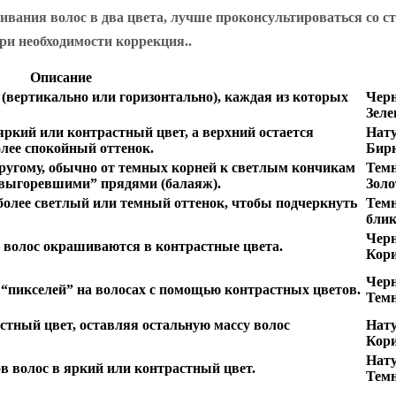
вания волос в два цвета, лучше проконсультироваться со ст
ри необходимости коррекция..
Описание
 (вертикально или горизонтально), каждая из которых
Черн
Зел
ркий или контрастный цвет, а верхний остается
Нату
лее спокойный оттенок.
Бир
другому, обычно от темных корней к светлым кончикам
Темн
 “выгоревшими” прядями (балаяж).
Золо
более светлый или темный оттенок, чтобы подчеркнуть
Темн
блик
Черн
 волос окрашиваются в контрастные цвета.
Кор
Черн
 “пикселей” на волосах с помощью контрастных цветов.
Темн
тный цвет, оставляя остальную массу волос
Нату
Кори
Нату
 волос в яркий или контрастный цвет.
Тем