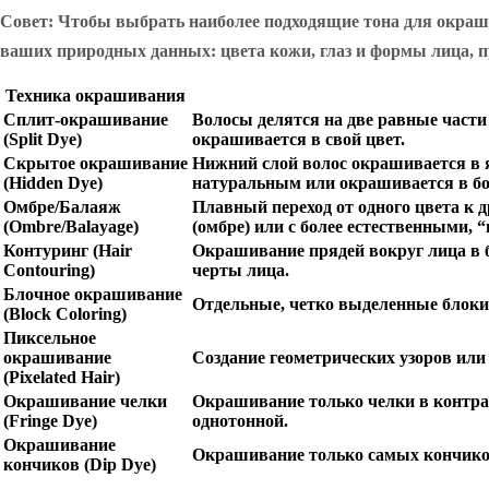
Совет: Чтобы выбрать наиболее подходящие тона для окраши
ваших природных данных: цвета кожи, глаз и формы лица, п
Техника окрашивания
Сплит-окрашивание
Волосы делятся на две равные части
(Split Dye)
окрашивается в свой цвет.
Скрытое окрашивание
Нижний слой волос окрашивается в я
(Hidden Dye)
натуральным или окрашивается в бо
Омбре/Балаяж
Плавный переход от одного цвета к 
(Ombre/Balayage)
(омбре) или с более естественными,
Контуринг (Hair
Окрашивание прядей вокруг лица в 
Contouring)
черты лица.
Блочное окрашивание
Отдельные, четко выделенные блоки
(Block Coloring)
Пиксельное
окрашивание
Создание геометрических узоров или
(Pixelated Hair)
Окрашивание челки
Окрашивание только челки в контрас
(Fringe Dye)
однотонной.
Окрашивание
Окрашивание только самых кончиков
кончиков (Dip Dye)