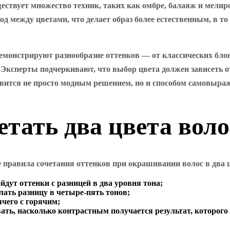
ествует множество техник, таких как омбре, балаяж и мелир
д между цветами, что делает образ более естественным, в т
монстрируют разнообразие оттенков — от классических бло
 Эксперты подчеркивают, что выбор цвета должен зависеть о
овится не просто модным решением, но и способом самовыра
етать два цвета вол
е правила сочетания оттенков при окрашивании волос в два 
йдут оттенки с разницей в два уровня тона;
лать разницу в четыре-пять тонов;
ячего с горячим;
авать, насколько контрастным получается результат, которог