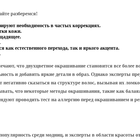
йте разберемся!
зируют необходимость в частых коррекциях.
тки кожи.
 щадящее.
.
я как естественного перехода, так и яркого акцента.
.
ечают, что двухцветное окрашивание становится все более в
ность и добавить яркие детали в образ. Однако эксперты пр
т негативно сказаться на структуре волос, вызывая их ломк
тывать, что некоторые методы окрашивания, такие как балая
мендуют проводить тест на аллергию перед окрашиванием и 
опулярность среди модниц, и эксперты в области красоты от