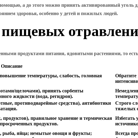
 помощью, а до этого можно принять активированный уголь 
оянием здоровья, особенно у детей и пожилых людей.
 пищевых отравлен
енными продуктами питания, ядовитыми растениями, то есть,
Описание
, повышение температуры, слабость, головная
Обратите 
интенсивн
слотами/щелочами), принять сорбенты
Немедленн
ного жидкости (вода, регидрон).
температу
тные, противодиарейные средства), антибиотики
Строго сл
ратация.
тяжелых 
 продуктов), правильное хранение и термическая
Избегать 
 просроченных продуктов.
источнико
, рыба, яйца; немытые овощи и фрукты;
Всегда пр