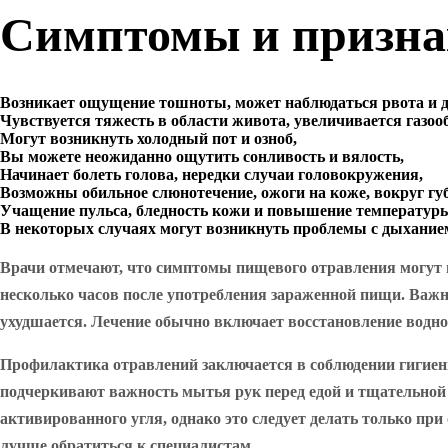
Симптомы и призна
Возникает ощущение тошноты, может наблюдаться рвота и диа
Чувствуется тяжесть в области живота, увеличивается газоо
Могут возникнуть холодный пот и озноб,
Вы можете неожиданно ощутить сонливость и вялость,
Начинает болеть голова, нередки случаи головокружения,
Возможны обильное слюнотечение, ожоги на коже, вокруг губ
Учащение пульса, бледность кожи и повышение температуры
В некоторых случаях могут возникнуть проблемы с дыханием
Врачи отмечают, что симптомы пищевого отравления могут п
несколько часов после употребления зараженной пищи. Важн
ухудшается. Лечение обычно включает восстановление водно-
Профилактика отравлений заключается в соблюдении гигиен
подчеркивают важность мытья рук перед едой и тщательной
активированного угля, однако это следует делать только пр
лучше обратиться к специалистам.