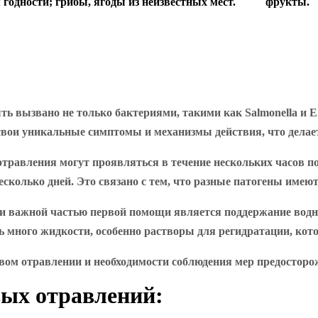
одности; грибы, ягоды из неизвестных мест.
фрукты.
ь вызвано не только бактериями, такими как Salmonella и E.
 свои уникальные симптомы и механизмы действия, что делае
травления могут проявляться в течение нескольких часов по
есколько дней. Это связано с тем, что разные патогены име
и важной частью первой помощи является поддержание водно
ь много жидкости, особенно растворы для регидратации, ко
ом отравлении и необходимости соблюдения мер предосторо
ых отравлений: