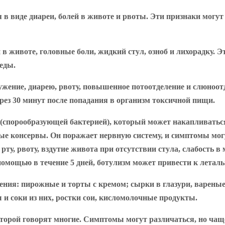
 виде диареи, болей в животе и рвоты. Эти признаки могут 
 животе, головные боли, жидкий стул, озноб и лихорадку. Э
 еды.
ение, диарею, рвоту, повышенное потоотделение и слюноотде
рез 30 минут после попадания в организм токсичной пищи.
 (спорообразующей бактерией), который может накапливаться
ные консервы. Он поражает нервную систему, и симптомы мог
о рту, рвоту, вздутие живота при отсутствии стула, слабост
 помощью в течение 5 дней, ботулизм может привести к леталь
ния: пирожные и торты с кремом; сырки в глазури, варены
 и соки из них, ростки сои, кисломолочные продукты.
торой говорят многие. Симптомы могут различаться, но чаще