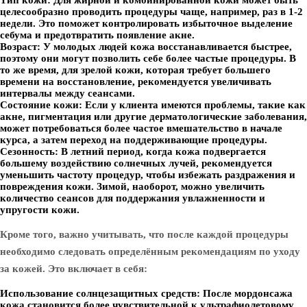
Тип кожи:
Для жирной и комбинированной кожи может быть
целесообразно проводить процедуры чаще, например, раз в 1-2
недели. Это поможет контролировать избыточное выделение
себума и предотвратить появление акне.
Возраст:
У молодых людей кожа восстанавливается быстрее,
поэтому они могут позволить себе более частые процедуры. В
то же время, для зрелой кожи, которая требует большего
времени на восстановление, рекомендуется увеличивать
интервалы между сеансами.
Состояние кожи:
Если у клиента имеются проблемы, такие как
акне, пигментация или другие дерматологические заболевания,
может потребоваться более частое вмешательство в начале
курса, а затем переход на поддерживающие процедуры.
Сезонность:
В летний период, когда кожа подвергается
большему воздействию солнечных лучей, рекомендуется
уменьшить частоту процедур, чтобы избежать раздражения и
повреждения кожи. Зимой, наоборот, можно увеличить
количество сеансов для поддержания увлажненности и
упругости кожи.
Кроме того, важно учитывать, что после каждой процедуры
необходимо следовать определённым рекомендациям по уходу
за кожей. Это включает в себя:
Использование солнцезащитных средств:
После мордонсажа
кожа становится более чувствительной к ультрафиолетовому