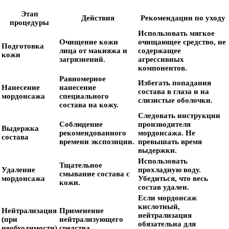
Этап
Действия
Рекомендации по уходу
процедуры
Использовать мягкое
Очищение кожи
очищающее средство, не
Подготовка
лица от макияжа и
содержащее
кожи
загрязнений.
агрессивных
компонентов.
Равномерное
Избегать попадания
Нанесение
нанесение
состава в глаза и на
мордонсажа
специального
слизистые оболочки.
состава на кожу.
Следовать инструкции
Соблюдение
производителя
Выдержка
рекомендованного
мордонсажа. Не
состава
времени экспозиции.
превышать время
выдержки.
Использовать
Тщательное
Удаление
прохладную воду.
смывание состава с
мордонсажа
Убедиться, что весь
кожи.
состав удален.
Если мордонсаж
кислотный,
Нейтрализация
Применение
нейтрализация
(при
нейтрализующего
обязательна для
необходимости)
средства.