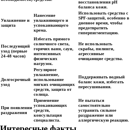
восстановления pH
баланса кожи.
Использовать средства с
Нанесение
SPF-защитой, особенно в
Увлажнение и
увлажняющего и
дневное время, чтобы
защита
успокаивающего
предотвратить
крема.
гиперпигментацию.
Избегать прямого
солнечного света,
Не использовать
Последующий
горячих ванн, саун,
скрабы, пилинги,
уход (первые
интенсивных
агрессивные
24-48 часов)
физических
очищающие средства.
нагрузок.
Регулярное
увлажнение,
Поддерживать водный
Долгосрочный
использование
баланс кожи, избегать
уход
мягких очищающих
пересушивания.
средств, защита от
солнца.
Применение
Не пытаться
успокаивающих
самостоятельно
При появлении
средств,
устранить сильное
раздражения
консультация
раздражение или
специалиста.
аллергическую реакцию.
Интересные факты