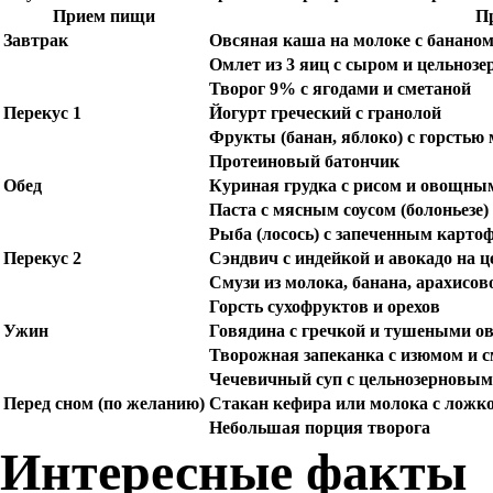
Прием пищи
П
Завтрак
Овсяная каша на молоке с бананом
Омлет из 3 яиц с сыром и цельноз
Творог 9% с ягодами и сметаной
Перекус 1
Йогурт греческий с гранолой
Фрукты (банан, яблоко) с горстью
Протеиновый батончик
Обед
Куриная грудка с рисом и овощны
Паста с мясным соусом (болоньезе)
Рыба (лосось) с запеченным карто
Перекус 2
Сэндвич с индейкой и авокадо на ц
Смузи из молока, банана, арахисов
Горсть сухофруктов и орехов
Ужин
Говядина с гречкой и тушеными 
Творожная запеканка с изюмом и 
Чечевичный суп с цельнозерновым
Перед сном (по желанию)
Стакан кефира или молока с ложк
Небольшая порция творога
Интересные факты