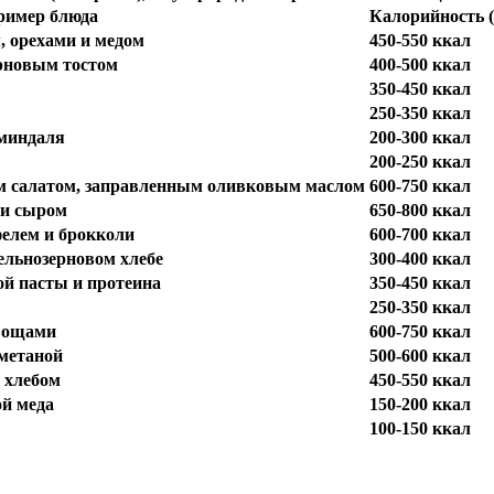
ример блюда
Калорийность 
, орехами и медом
450-550 ккал
ерновым тостом
400-500 ккал
350-450 ккал
250-350 ккал
 миндаля
200-300 ккал
200-250 ккал
м салатом, заправленным оливковым маслом
600-750 ккал
 и сыром
650-800 ккал
фелем и брокколи
600-700 ккал
ельнозерновом хлебе
300-400 ккал
ой пасты и протеина
350-450 ккал
250-350 ккал
овощами
600-750 ккал
сметаной
500-600 ккал
 хлебом
450-550 ккал
ой меда
150-200 ккал
100-150 ккал