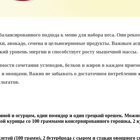
алансированного подхода к меню для набора веса. Они реко
и, авокадо, семена и цельнозерновые продукты. Важным аспе
кий уровень энергии и способствует росту мышечной массы.
ости сочетания углеводов, белков и жиров в каждом приеме
а и овощами. Важно не забывать о достаточном потреблении 
льтатов.
тчиной и огурцом, один помидор и один грецкий орешек. Можн
ой курицы со 100 граммами консервированного горошка, 2 ку
етой (100 грамм), 2 бутерброда с сыром и стакан овощного с