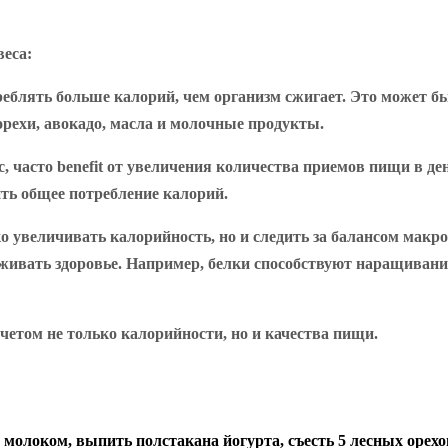
веса:
реблять больше калорий, чем организм сжигает. Это может быт
рехи, авокадо, масла и молочные продукты.
с, часто benefit от увеличения количества приемов пищи в д
ить общее потребление калорий.
ко увеличивать калорийность, но и следить за балансом мак
держивать здоровье. Например, белки способствуют наращив
четом не только калорийности, но и качества пищи.
молоком, выпить полстакана йогурта, съесть 5 лесных орехо